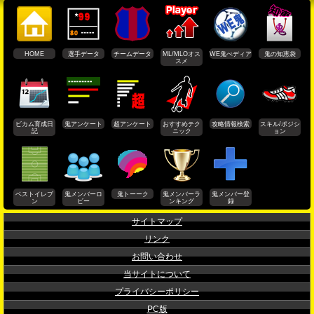
HOME
選手データ
チームデータ
ML/MLOオス
WE鬼ぺディア
鬼の知恵袋
スメ
ビカム育成日
鬼アンケート
超アンケート
おすすめテク
攻略情報検索
スキル/ポジシ
記
ニック
ョン
ベストイレブ
鬼メンバーロ
鬼トーーク
鬼メンバーラ
鬼メンバー登
ン
ビー
ンキング
録
サイトマップ
リンク
お問い合わせ
当サイトについて
プライバシーポリシー
PC版