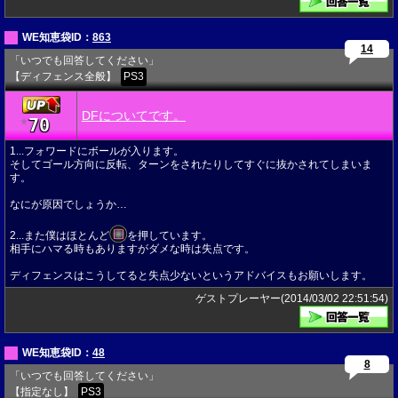
WE知恵袋ID：
863
14
「いつでも回答してください」
【ディフェンス全般】
PS3
DFについてです。
70
★
1...フォワードにボールが入ります。
そしてゴール方向に反転、ターンをされたりしてすぐに抜かされてしまいま
す。
なにが原因でしょうか…
2...また僕はほとんど
を押しています。
相手にハマる時もありますがダメな時は失点です。
ディフェンスはこうしてると失点少ないというアドバイスもお願いします。
ゲストプレーヤー(2014/03/02 22:51:54)
WE知恵袋ID：
48
8
「いつでも回答してください」
【指定なし】
PS3