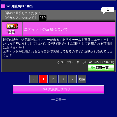
WE知恵袋ID：
826
1
「早めに回答してください！」
【ビカムアレジェンド】
PSP
エディットの反映について
69
★
最初の試合で大活躍後にオファーが来るであろうチームを事前にエディットで
いじってFWだけにしておいて、DMFで開始すればGKとして起用される可能性
はありますか？
エディットが反映されるなら自分で実験してみるのですが反映されるのでしょ
うか？
ゲストプレーヤー(2014/02/27 06:34:50)
＜
1
2
3
＞
最後
WE知恵袋カテゴリー
━ 広告 ━