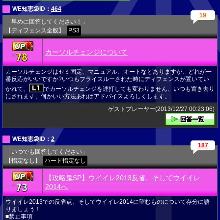
WE知恵袋ID：
464
19
「早めに回答してください！」
【ディフェンス全般】
PS3
カーソルチェンジについて
78
★
カーソルチェンジはセミ固定、マニュアル、オートなどありますが、どれが一
番反応がいいですか?いつもフライスルーされた時にディフェンスが置いてい
かれて、
でカーソルチェンジを連打しても変わりません、いつも置き去り
にされます、何かいい方法あればアドバイスよろしくします。
ゲストプレーヤー(2013/12/27 00:23:06)
WE知恵袋ID：
2
187
「いつでも回答してください」
【指定なし】
ハード指定なし
【攻略鬼SP】ウイイレ2013反省、そしてウイイレ
73
★
2014へ
ウイイレ2013での反省点、そしてウイイレ2014に望むものについて存分に語
りましょう！
■禁止事項