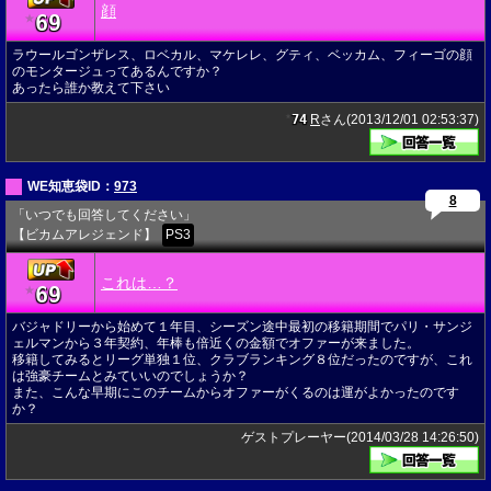
顔
69
★
ラウールゴンザレス、ロベカル、マケレレ、グティ、ベッカム、フィーゴの顔
のモンタージュってあるんですか？
あったら誰か教えて下さい
74
R
さん(2013/12/01 02:53:37)
★
WE知恵袋ID：
973
8
「いつでも回答してください」
【ビカムアレジェンド】
PS3
これは…？
69
★
バジャドリーから始めて１年目、シーズン途中最初の移籍期間でパリ・サンジ
ェルマンから３年契約、年棒も倍近くの金額でオファーが来ました。
移籍してみるとリーグ単独１位、クラブランキング８位だったのですが、これ
は強豪チームとみていいのでしょうか？
また、こんな早期にこのチームからオファーがくるのは運がよかったのです
か？
ゲストプレーヤー(2014/03/28 14:26:50)