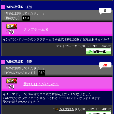
WE知恵袋ID：
174
8
「早めに回答してください！」
【指定なし】
PS3
クラブチーム名
70
★
イングランドリーグのクラブチーム名を正式名称に変更する方法ありますか？[
ゲストプレーヤー(2013/11/16 13:54:25)
WE知恵袋ID：
485
20
「早めに回答してください！」
【ビカムアレジェンド】
PSP
受けたほうがいいか？
70
★
今Ａ・マドリーで３年目で２２歳です得点王に２１でなりました
バルサなどからオファーが来ないけれどノースロンドンからよく来ます
受けたほうがいいですか？
82
カズ大好き
さん(2013/12/31 16:40:53)
★