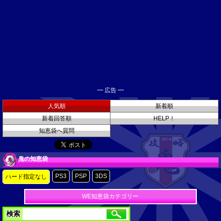
━ 広告 ━
人気順
新着順
新着回答順
HELP！
知恵袋へ質問
鬼の知恵袋
PS3
PSP
3DS
ハード指定なし
WE知恵袋カテゴリー
検索