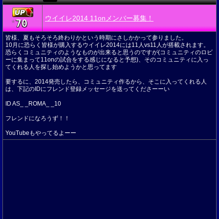
ウイイレ2014 11onメンバー募集！
70
★
皆様、夏もそろそろ終わりかという時期にさしかかって参りました。
10月に恐らく皆様が購入するウイイレ2014には11人vs11人が搭載されます。
恐らくコミュニティのようなものが出来ると思うのですが(コミュニティのロビ
ーに集まって11onの試合をする感じになると予想)、そのコミュニティに入っ
てくれる人を探し始めようかと思ってます
要するに、2014発売したら、コミュニティ作るから、そこに入ってくれる人
は、下記のIDにフレンド登録メッセージを送ってくださーーい
ID AS_ _ROMA_ _10
フレンドになろうず！！
YouTubeもやってるよーー