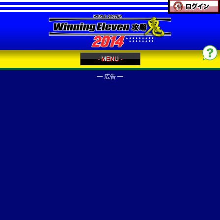
- MENU -
━ 広告 ━