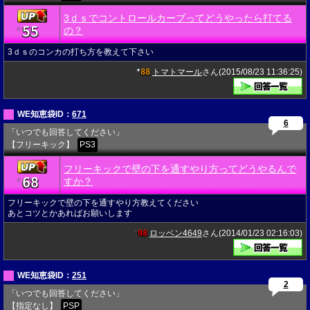
3ｄｓでコントロールカーブってどうやったら打てる
55
★
の？
3ｄｓのコンカの打ち方を教えて下さい
88
トマトマール
さん(2015/08/23 11:36:25)
★
WE知恵袋ID：
671
6
「いつでも回答してください」
【フリーキック】
PS3
フリーキックで壁の下を通すやり方ってどうやるんで
68
★
すか？
フリーキックで壁の下を通すやり方教えてください
あとコツとかあればお願いします
98
ロッベン4649
さん(2014/01/23 02:16:03)
★
WE知恵袋ID：
251
2
「いつでも回答してください」
【指定なし】
PSP