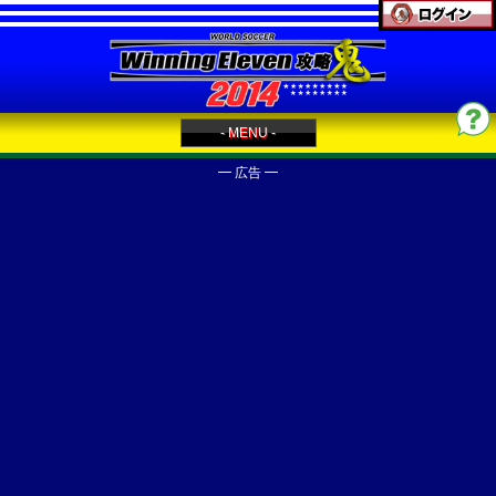
- MENU -
━ 広告 ━