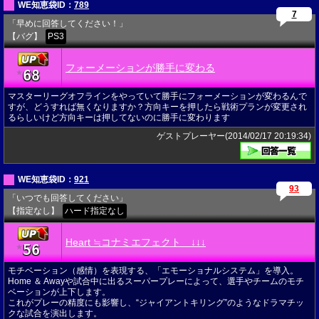
WE知恵袋ID：
789
7
「早めに回答してください！」
【バグ】
PS3
フォーメーションが勝手に変わる
68
★
マスターリーグオフラインをやっていて勝手にフォーメーションが変わるんで
すが、どうすれば無くなりますか？方向キーを押したら戦術プランが変更され
るらしいけど方向キーは押してないのに勝手に変わります
ゲストプレーヤー(2014/02/17 20:19:34)
WE知恵袋ID：
921
93
「いつでも回答してください」
【指定なし】
ハード指定なし
Heart ≒コナミエフェクト ↓↓↓
56
★
モチベーション（感情）を表現する、「エモーショナルシステム」を導入。
Home ＆ Awayや試合中に出るスーパープレーによって、選手やチームのモチ
ベーションが上下します。
これがプレーの精度にも影響し、“ジャイアントキリング”のようなドラマチッ
クな試合を演出します。