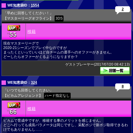
WE知恵袋ID：
1554
2
「早めに回答してください！」
【マスターリーグオフライン】
3DS
移籍
55
★
現在マスターリーグで
2020-21シーズンでプレイ中なのですが
まったくといっていいほど自チームの選手へのオファーがきません。
どーしたらオファーがくるようになりますか？
ゲストプレーヤー(2017/07/20 08:42:13)
WE知恵袋ID：
324
8
「いつでも回答してください」
【ビカムアレジェンド】
ハード指定なし
移籍
66
★
ビカムで育成中ですが、移籍する事のメリットを感じません。
どこへ行っても成長パラメータは同じですし、采配ポジで新ポジ取得できるわ
けでもありませんし……