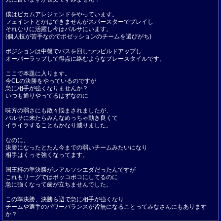
僕はビカムアレジェンドをやっています。
フェイントとかはできませんがスパースターでプレイし
それなりに活躍し今はバルサにいます。
(個人技が苦手なのでポゼッションのチームを選びがち)
ポジションは中盤でパスを回しつつビルドアップし
オーバーラップして得点に絡むようなプレースタイルです。
ここで本題に入ります。
今CLの決勝をやっているのですが
急に相手が強くなりませんか？
いつも通りやってるはずなのに
味方の弱さにも散々悩まされましたが、
バルサに来たらみんなめっちゃ動き良くて
イライラすることもかなり減りました。
なのに、
決勝になったとたん今までの弱いチームみたいになり
相手はくっそ強くなってます。
国王杯の準決勝がレアルソシエダだったんですが
これもリーグではボッコボコにしてるのに
急に強くなって歯が立ちませんでした。
この準決勝、決勝ら辺で急に相手が強くなり
チームや選手のパワーバランスが皆無になることってみなさんにもあります
か？