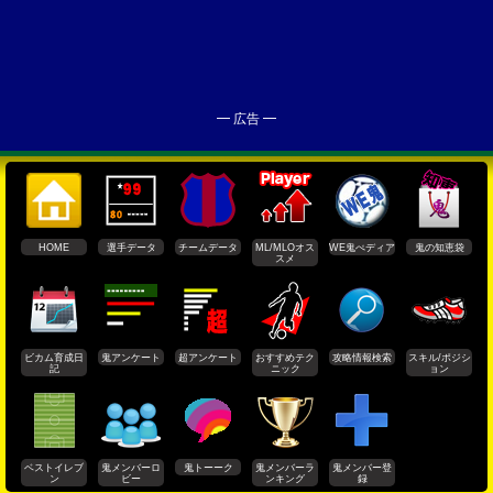
━ 広告 ━
HOME
選手データ
チームデータ
ML/MLOオス
WE鬼ぺディア
鬼の知恵袋
スメ
ビカム育成日
鬼アンケート
超アンケート
おすすめテク
攻略情報検索
スキル/ポジシ
記
ニック
ョン
ベストイレブ
鬼メンバーロ
鬼トーーク
鬼メンバーラ
鬼メンバー登
ン
ビー
ンキング
録