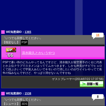
WE知恵袋ID：
1365
16
「いつでも回答してください」
【指定なし】
PSP
清水能久とかいうやつ
66
★
PSPで蒼い侍のビカムやってるんですけど、清水能久が架空選手のくせに代表
とか上位クラブでスタメンはっててムカつきます。しかも外見がチビでヒョロ
くて顔ぶさいくで宇宙人みたいでキモいので消したいのがウイイレやってて長
年の悩みなんですけど、やっぱり消せないんですかね
ゲストプレーヤー(2014/07/22 17:37:56)
WE知恵袋ID：
1538
8
「いつでも回答してください」
【シュート】
3DS