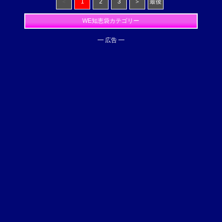
＜
1
2
3
＞
最後
WE知恵袋カテゴリー
━ 広告 ━