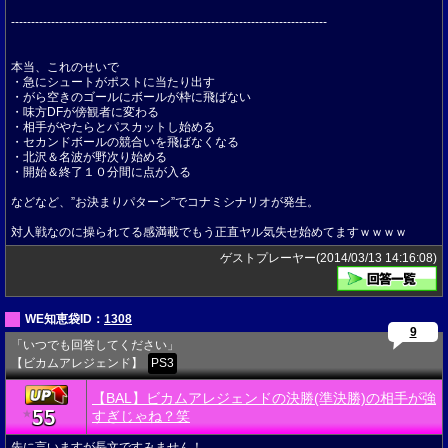
-------------------------------------------------------------------------------
本当、これのせいで
・急にシュートがポストに当たり出す
・がら空きのゴールにボールが枠に飛ばない
・味方DFが傍観者に変わる
・相手がやたらとパスカットし始める
・セカンドボールの競合いを飛ばなくなる
・北沢＆名波が野次り始める
・開始＆終了１０分間に点が入る
などなど、”お決まりパターン”でコナミシナリオが発生。
対人戦なのに操られてる感満載でもう正直ヤル気失せ始めてますｗｗｗｗ
ゲストプレーヤー(2014/03/13 14:16:08)
WE知恵袋ID：
1308
9
「いつでも回答してください」
【ビカムアレジェンド】
PS3
【BAL】ビカムアレジェンドの決勝(準決勝)の相手が強
55
★
すぎじゃね？笑
先に言いますが長文ですみません！