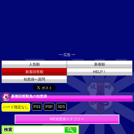
━ 広告 ━
人気順
新着順
新着回答順
HELP！
知恵袋へ質問
新着回答順鬼の知恵袋
PS3
PSP
3DS
ハード指定なし
WE知恵袋カテゴリー
検索