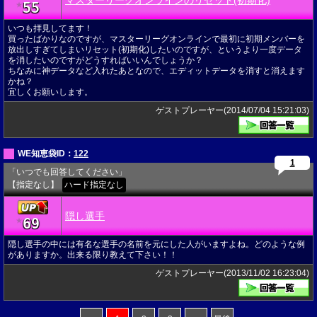
マスターリーグオンラインのリセット(初期化)
55
★
いつも拝見してます！
買ったばかりなのですが、マスターリーグオンラインで最初に初期メンバーを
放出しすぎてしまいリセット(初期化)したいのですが、というより一度データ
を消したいのですがどうすればいいんでしょうか？
ちなみに神データなど入れたあとなので、エディットデータを消すと消えます
かね？
宜しくお願いします。
ゲストプレーヤー(2014/07/04 15:21:03)
WE知恵袋ID：
122
1
「いつでも回答してください」
【指定なし】
ハード指定なし
隠し選手
69
★
隠し選手の中には有名な選手の名前を元にした人がいますよね。どのような例
がありますか。出来る限り教えて下さい！！
ゲストプレーヤー(2013/11/02 16:23:04)