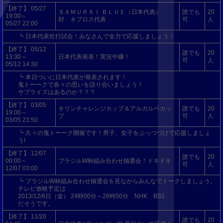
【終了】 05/27
ＳＡＭＵＲＡＩ ＢＬＵＥ（日本代表）
誰でも
20
19:00～
対 キプロス代表
可
人
05/27 22:00
┗ 日本代表壮行試合！みなさんで全力で応援しましょう！
【終了】 05/12
誰でも
20
13:30～
日本代表発表！実況中継！
可
人
05/12 14:30
┗ 本日ついに日本代表が発表されます！
鬼トーークで各々の思いを語り合いましょう！
サプライズはあるのか？？？
【終了】 03/05
キリンチャレンジカップ＆アルガルベカッ
誰でも
20
19:00～
プ
可
人
03/05 23:50
┗ 久々の鬼トーーク開催です！男子、女子をぶっつづけで応援しましょ
う!
【終了】 12/07
誰でも
20
00:00～
ブラジルW杯組み合わせ抽選会！ドキドキ
可
人
12/07 03:00
┗ ブラジルW杯組み合わせ抽選会を見ながらみんなでトークしましょう。
テレビ放映予定は
2013/12/6日（金） 24時00分～26時50分 NHK BS1
だそうです。
【終了】 11/20
誰でも
20