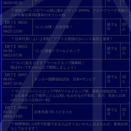
ャ」
可
人
06/20 09:15
┗ 初戦コートジボワール戦に敗れたザックJAPAN。グループリーグ突破の
カギを握る第2戦運命のギリシャ戦
【終了】 06/15
誰でも
20
09:00～
ついに出陣！日本代表！
可
人
06/15 12:00
┗ 日本代表いよいよ初戦！アフリカ屈指のタレント集団と激突！
【終了】 06/13
誰でも
20
04:30～
ついに開幕！ワールドカップ
可
人
06/13 07:30
┗ ついに始まります！ワールドカップ開幕戦！
朝はやいですがみんなで観戦しましょう！
【終了】 06/07
誰でも
20
08:00～
サッカー国際強化試合 日本×ザンビア
可
人
06/07 10:30
┗ ザックジャパンにとってFIFAワールドカップ前、最後の強化試合。アフ
リカ王者ザンビア相手にどんな戦いをみせるか!?本田、香川、長友ら日本
の行方を占う注目の一戦!
【終了】 06/03
誰でも
20
09:30～
日本代表 VS コスタリカ
可
人
06/03 13:00
┗ 時間帯的にLIVEで応援できる人はすくないかもしれませんが、参加お待
ちしております！