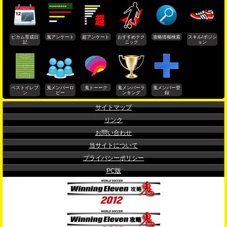
ビカム育成日
鬼アンケート
超アンケート
おすすめテク
攻略情報検索
スキル/ポジシ
記
ニック
ョン
ベストイレブ
鬼メンバーロ
鬼トーーク
鬼メンバーラ
鬼メンバー登
ン
ビー
ンキング
録
サイトマップ
リンク
お問い合わせ
当サイトについて
プライバシーポリシー
PC版