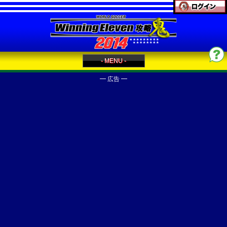
- MENU -
━ 広告 ━