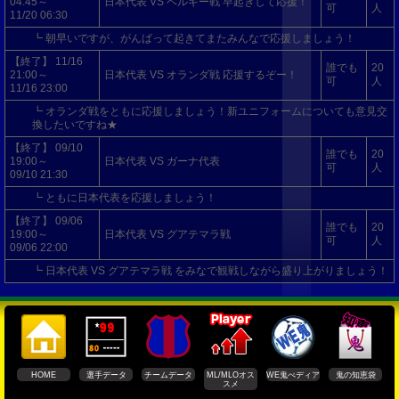
04:45～
日本代表 VS ベルギー戦 早起きして応援！
可
人
11/20 06:30
┗ 朝早いですが、がんばって起きてまたみんなで応援しましょう！
【終了】 11/16
誰でも
20
21:00～
日本代表 VS オランダ戦 応援するぞー！
可
人
11/16 23:00
┗ オランダ戦をともに応援しましょう！新ユニフォームについても意見交
換したいですね★
【終了】 09/10
誰でも
20
19:00～
日本代表 VS ガーナ代表
可
人
09/10 21:30
┗ ともに日本代表を応援しましょう！
【終了】 09/06
誰でも
20
19:00～
日本代表 VS グアテマラ戦
可
人
09/06 22:00
┗ 日本代表 VS グアテマラ戦 をみなで観戦しながら盛り上がりましょう！
HOME
選手データ
チームデータ
ML/MLOオス
WE鬼ぺディア
鬼の知恵袋
スメ