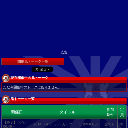
━ 広告 ━
開催鬼トーーク一覧
現在開催中の鬼トーーク
ただ今開催中のトークはありません。
鬼トーーク一覧
参加
定
開催日
タイトル
条件
員
【終了】 06/20
2014FIFAワールドカップ 「日本×ギリシ
誰でも
20
06:40～