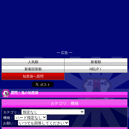
━ 広告 ━
人気順
新着順
新着回答順
HELP！
知恵袋へ質問
質問！鬼の知恵袋
カテゴリ、機種
カテゴリ：
機種：
お願い：