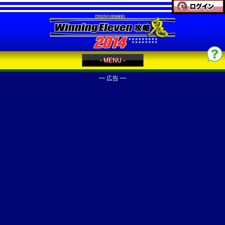
- MENU -
━ 広告 ━