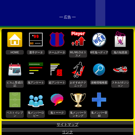
━ 広告 ━
HOME
選手データ
チームデータ
ML/MLOオス
WE鬼ぺディア
鬼の知恵袋
スメ
ビカム育成日
鬼アンケート
超アンケート
おすすめテク
攻略情報検索
スキル/ポジシ
記
ニック
ョン
ベストイレブ
鬼メンバーロ
鬼トーーク
鬼メンバーラ
鬼メンバー登
ン
ビー
ンキング
録
サイトマップ
リンク