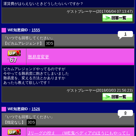
運賃費がはらえないときどうしたらいいですか？
ゲストプレーヤー(2017/06/04 07:13:47)
WE知恵袋ID：
1555
1
「いつでも回答してください」
【ビカムアレジェンド】
3DS
難易度変更
67
★
ビカムアレジェンドやってるのですが
今やってる難易度に飽きてしまいました
難易度を、変える方法とかありますか
あったら教えて欲しいです！
ゲストプレーヤー(2018/03/03 21:56:23)
WE知恵袋ID：
1526
0
「いつでも回答してください」
【指定なし】
3DS
Jリ―グの控え （WE鬼ペディアのほうにもやってし