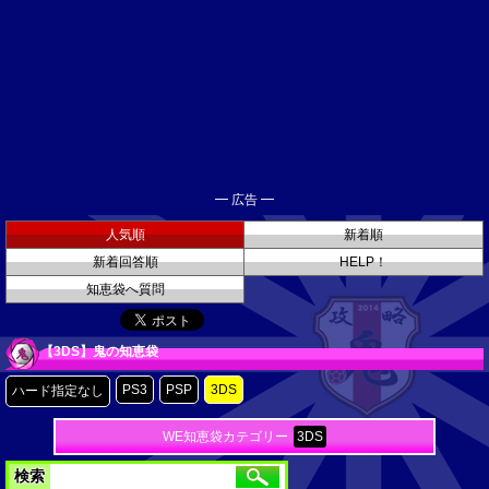
━ 広告 ━
人気順
新着順
新着回答順
HELP！
知恵袋へ質問
【3DS】鬼の知恵袋
PS3
PSP
3DS
ハード指定なし
WE知恵袋カテゴリー
3DS
検索