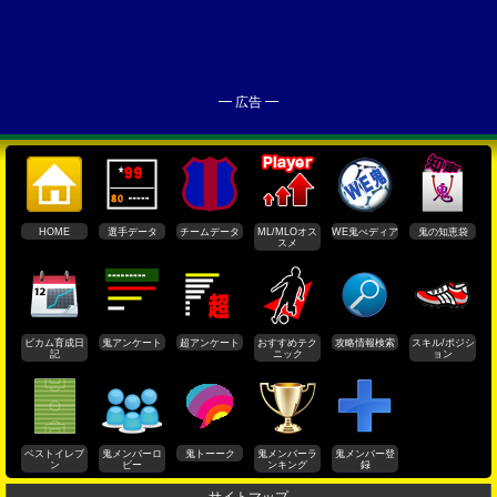
━ 広告 ━
HOME
選手データ
チームデータ
ML/MLOオス
WE鬼ぺディア
鬼の知恵袋
スメ
ビカム育成日
鬼アンケート
超アンケート
おすすめテク
攻略情報検索
スキル/ポジシ
記
ニック
ョン
ベストイレブ
鬼メンバーロ
鬼トーーク
鬼メンバーラ
鬼メンバー登
ン
ビー
ンキング
録