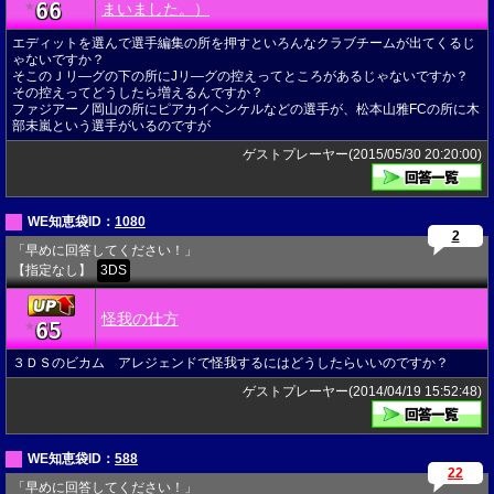
66
★
まいました。）
エディットを選んで選手編集の所を押すといろんなクラブチームが出てくるじ
ゃないですか？
そこのＪリ―グの下の所にJリ―グの控えってところがあるじゃないですか？
その控えってどうしたら増えるんですか？
ファジアーノ岡山の所にピアカイヘンケルなどの選手が、松本山雅FCの所に木
部未嵐という選手がいるのですが
ゲストプレーヤー(2015/05/30 20:20:00)
WE知恵袋ID：
1080
2
「早めに回答してください！」
【指定なし】
3DS
怪我の仕方
65
★
３ＤＳのビカム アレジェンドで怪我するにはどうしたらいいのですか？
ゲストプレーヤー(2014/04/19 15:52:48)
WE知恵袋ID：
588
22
「早めに回答してください！」