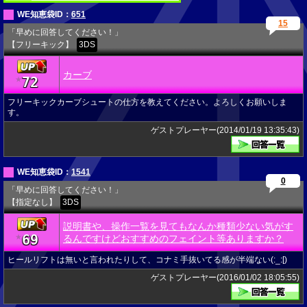
WE知恵袋ID：
651
15
「早めに回答してください！」
【フリーキック】
3DS
カーブ
72
★
フリーキックカーブシュートの仕方を教えてください。よろしくお願いしま
す。
ゲストプレーヤー(2014/01/19 13:35:43)
WE知恵袋ID：
1541
0
「早めに回答してください！」
【指定なし】
3DS
説明書や、操作一覧を見てもなんか種類少ない気がす
69
★
るんですけどおすすめのフェイント等ありますか？
ヒールリフトは無いと言われたりして、コナミ手抜いてる感が半端ない(:_:[)
ゲストプレーヤー(2016/01/02 18:05:55)