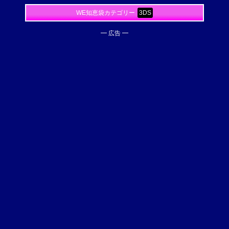
WE知恵袋カテゴリー
3DS
━ 広告 ━