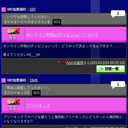
WE知恵袋ID：
237
2
「いつでも回答してください」
【マスターリーグオンライン】
3DS
オンライン対戦のディビジョンについて
68
★
オンライン対戦のディビジョンって、どうやって決まってるんですか？
教えてくださいm(_ _)m
104
AAA＠蹴球
さん(2013/11/24 00:25:10)
★
WE知恵袋ID：
1545
1
「早めに回答してください！」
【フリーキック】
3DS
フリーキック
68
★
フリーキックでカーブを蹴ろうと無回転フリーキックにどうやったら無回転じ
ゃなくなりますか?