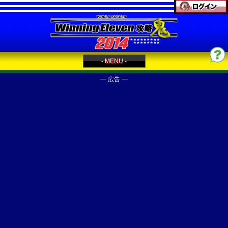
- MENU -
━ 広告 ━