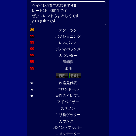
ウイイレ歴9年の若者です!!
レートは600前半です!!
ぜひフレンドもよろしくです。
yuta-yukieです
89
テクニック
99
ポジショニング
99
レスポンス
99
ボディバランス
99
カウンター
99
積極性
99
連携
★
攻略鬼代表
★
バロンドール
★
天性のイレブン
アドバイザー
スタメン
キリ番ゲッター
カウンター
ポイントアッパー
コメンテーター