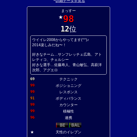
┗
詳細データを見る
まっすー
98
★
12
位
ウイイレ2008からやってます(^^)♪
2014楽しみだね〜！
好きなチーム…サンフレッチェ広島、アト
レティコ、チェルシー
好きな選手…佐藤寿人、青山敏弘、高萩洋
次郎、アグエロ
69
テクニック
99
ポジショニング
99
レスポンス
91
ボディバランス
99
カウンター
99
積極性
96
連携
★
天性のイレブン