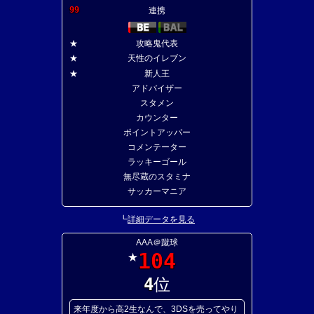
99
連携
★
攻略鬼代表
★
天性のイレブン
★
新人王
アドバイザー
スタメン
カウンター
ポイントアッパー
コメンテーター
ラッキーゴール
無尽蔵のスタミナ
サッカーマニア
┗
詳細データを見る
AAA＠蹴球
104
★
4
位
来年度から高2生なんで、3DSを売ってやり