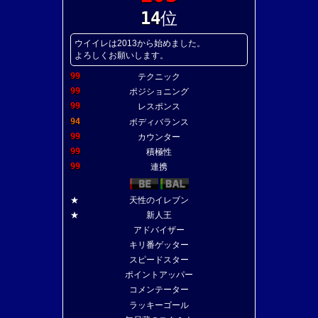
14
位
ウイイレは2013から始めました。
よろしくお願いします。
99
テクニック
99
ポジショニング
99
レスポンス
94
ボディバランス
99
カウンター
99
積極性
99
連携
★
天性のイレブン
★
新人王
アドバイザー
キリ番ゲッター
スピードスター
ポイントアッパー
コメンテーター
ラッキーゴール