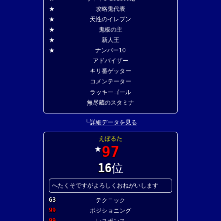
★
攻略鬼代表
★
天性のイレブン
★
鬼板の主
★
新人王
★
ナンバー10
アドバイザー
キリ番ゲッター
コメンテーター
ラッキーゴール
無尽蔵のスタミナ
┗
詳細データを見る
えぼるた
97
★
16
位
へたくそですがよろしくおねがいします
63
テクニック
99
ポジショニング
99