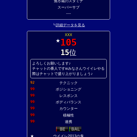
無尽蔵のスタミナ
スーパーサブ
----
┗
詳細データを見る
XXX
105
★
15
位
よろしくお願いします♪
チャットの番人ですwみなさんウイイレやる
際はチャットで盛り上がりましょう♪
92
テクニック
99
ポジショニング
99
レスポンス
99
ボディバランス
99
カウンター
99
積極性
99
連携
★
ウイイレ2013の鬼