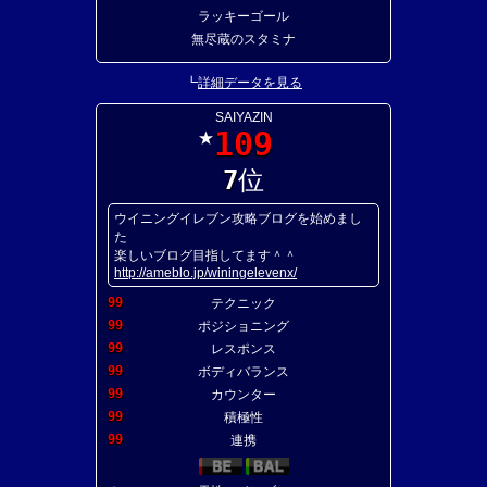
ラッキーゴール
無尽蔵のスタミナ
┗
詳細データを見る
SAIYAZIN
109
★
7
位
ウイニングイレブン攻略ブログを始めまし
た
楽しいブログ目指してます＾＾
http://ameblo.jp/winingelevenx/
99
テクニック
99
ポジショニング
99
レスポンス
99
ボディバランス
99
カウンター
99
積極性
99
連携