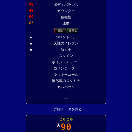
99
ボディバランス
99
カウンター
99
積極性
82
連携
★
バロンドール
★
天性のイレブン
★
新人王
スタメン
ポイントアッパー
コメンテーター
ラッキーゴール
無尽蔵のスタミナ
カムバック
----
----
┗
詳細データを見る
ともとも
90
★