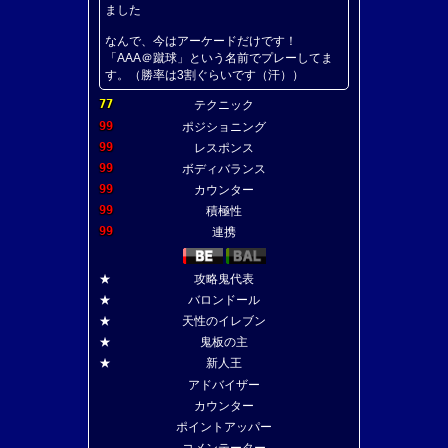
ました
なんで、今はアーケードだけです！
「AAA＠蹴球」という名前でプレーしてま
す。（勝率は3割ぐらいです（汗））
77
テクニック
99
ポジショニング
99
レスポンス
99
ボディバランス
99
カウンター
99
積極性
99
連携
★
攻略鬼代表
★
バロンドール
★
天性のイレブン
★
鬼板の主
★
新人王
アドバイザー
カウンター
ポイントアッパー
コメンテーター