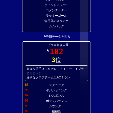
ポイントアッパー
コメンテーター
ラッキーゴール
無尽蔵のスタミナ
カムバック
┗
詳細データを見る
イブラ大好き人間
102
★
3
位
好きな選手はマルセロ、ノイアー、イブラ
ヒモビッチ
好きなクラブチームはACミラン
83
テクニック
98
ポジショニング
99
レスポンス
99
ボディバランス
99
カウンター
99
積極性