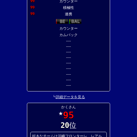
99
カウンター
99
積極性
99
連携
カウンター
カムバック
----
----
----
----
----
----
----
----
----
┗
詳細データを見る
かくさん
95
★
20
位
好きなチームは川崎フロンターレ、レアル