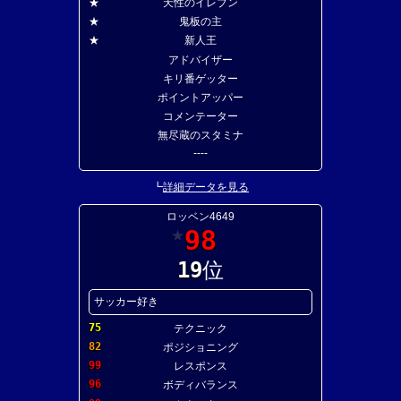
★
天性のイレブン
★
鬼板の主
★
新人王
アドバイザー
キリ番ゲッター
ポイントアッパー
コメンテーター
無尽蔵のスタミナ
----
┗
詳細データを見る
ロッベン4649
98
★
19
位
サッカー好き
75
テクニック
82
ポジショニング
99
レスポンス
96
ボディバランス