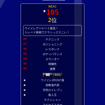
WEAC
105
★
2
位
ウイイレアーケード最高！
トレード移籍でクラシックスこい！
99
テクニック
97
ポジショニング
99
レスポンス
99
ボディバランス
99
カウンター
99
積極性
99
連携
★
ウイイレ2013の鬼
★
攻略鬼代表
★
天性のイレブン
★
新人王
テクニシャン
スピードスター