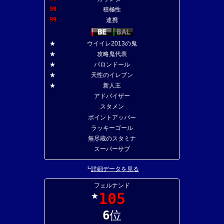
99
積極性
99
連携
★
ウイイレ2013の鬼
★
攻略鬼代表
★
バロンドール
★
天性のイレブン
★
新人王
アドバイザー
スタメン
ポイントアッパー
ラッキーゴール
無尽蔵のスタミナ
スーパーサブ
┗
詳細データを見る
フェルナンド
105
★
6
位