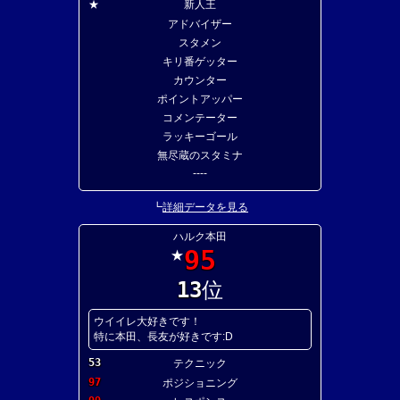
★
新人王
アドバイザー
スタメン
キリ番ゲッター
カウンター
ポイントアッパー
コメンテーター
ラッキーゴール
無尽蔵のスタミナ
----
┗
詳細データを見る
ハルク本田
95
★
13
位
ウイイレ大好きです！
特に本田、長友が好きです:D
53
テクニック
97
ポジショニング