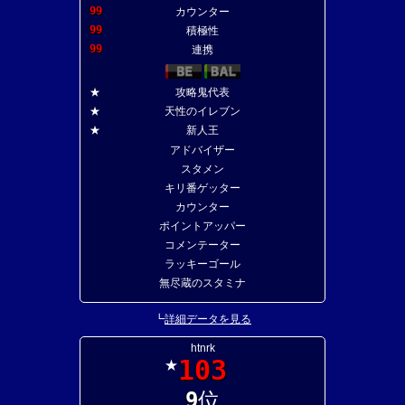
99
カウンター
99
積極性
99
連携
★
攻略鬼代表
★
天性のイレブン
★
新人王
アドバイザー
スタメン
キリ番ゲッター
カウンター
ポイントアッパー
コメンテーター
ラッキーゴール
無尽蔵のスタミナ
┗
詳細データを見る
htnrk
103
★
9
位