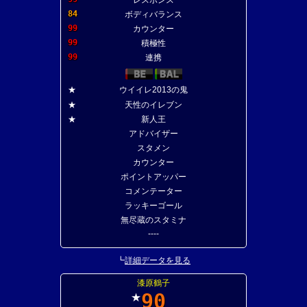
レスポンス
84
ボディバランス
99
カウンター
99
積極性
99
連携
★
ウイイレ2013の鬼
★
天性のイレブン
★
新人王
アドバイザー
スタメン
カウンター
ポイントアッパー
コメンテーター
ラッキーゴール
無尽蔵のスタミナ
----
┗
詳細データを見る
漆原鶴子
90
★