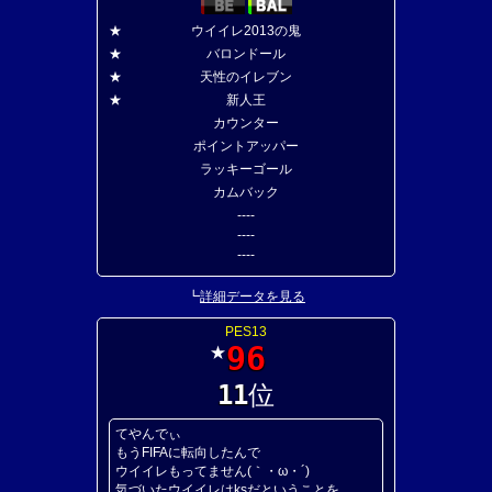
★
ウイイレ2013の鬼
★
バロンドール
★
天性のイレブン
★
新人王
カウンター
ポイントアッパー
ラッキーゴール
カムバック
----
----
----
┗
詳細データを見る
PES13
96
★
11
位
てやんでぃ
もうFIFAに転向したんで
ウイイレもってません(｀・ω・´)
気づいたウイイレはksだということを