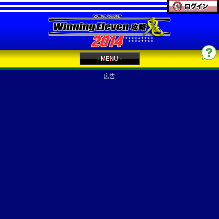
- MENU -
━ 広告 ━