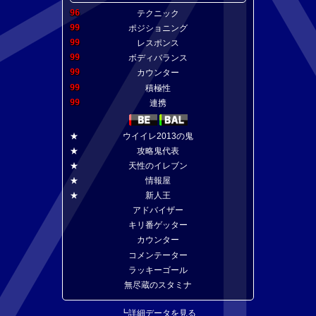
96
テクニック
99
ポジショニング
99
レスポンス
99
ボディバランス
99
カウンター
99
積極性
99
連携
★
ウイイレ2013の鬼
★
攻略鬼代表
★
天性のイレブン
★
情報屋
★
新人王
アドバイザー
キリ番ゲッター
カウンター
コメンテーター
ラッキーゴール
無尽蔵のスタミナ
┗
詳細データを見る