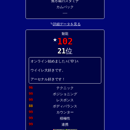
無尽蔵のスタミナ
カムバック
----
┗
詳細データを見る
魅龍
102
★
21
位
オンライン始めました∧( 'Θ' )∧
ウイイレ大好きです。
アーセナル好きです！
96
テクニック
99
ポジショニング
99
レスポンス
88
ボディバランス
99
カウンター
99
積極性
99
連携