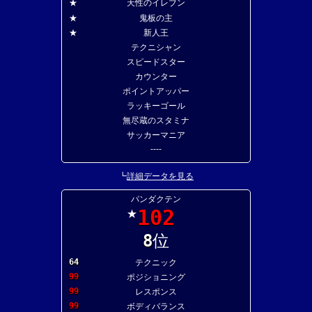
★
天性のイレブン
★
鬼板の主
★
新人王
テクニシャン
スピードスター
カウンター
ポイントアッパー
ラッキーゴール
無尽蔵のスタミナ
サッカーマニア
----
┗
詳細データを見る
パンダクテン
102
★
8
位
64
テクニック
99
ポジショニング
99
レスポンス
99
ボディバランス