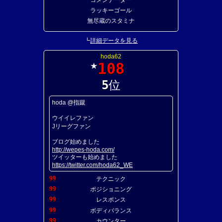
ラッキーゴール
無尽蔵のスタミナ
┗
詳細データを見る
hoda62
108
★
5
位
hoda @指蹴
ウイイレファン
Jリーグファン
ブログ始めました
http://wepes-hoda.com/
ツイッターも始めました
https://twitter.com/hoda62_WE
99
テクニック
99
ポジショニング
99
レスポンス
99
ボディバランス
99
カウンター