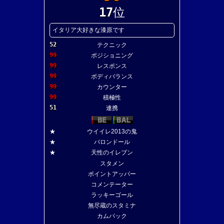
17
位
イタリア大好きな漆原です
52
テクニック
99
ポジショニング
99
レスポンス
99
ボディバランス
99
カウンター
99
積極性
51
連携
★
ウイイレ2013の鬼
★
バロンドール
★
天性のイレブン
スタメン
ポイントアッパー
コメンテーター
ラッキーゴール
無尽蔵のスタミナ
カムバック