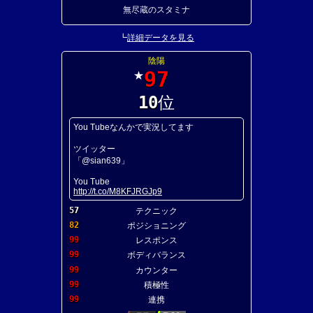
無尽蔵のスタミナ
┗
詳細データを見る
陰陽
97
★
10
位
You Tubeなんかで実況してます
ツイッター
「@sian639」
You Tube
http://t.co/M8KFJRGJp9
57
テクニック
82
ポジショニング
99
レスポンス
99
ボディバランス
99
カウンター
99
積極性
99
連携