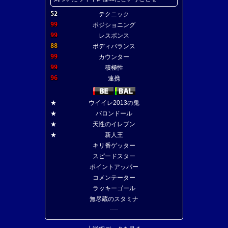
52
テクニック
99
ポジショニング
99
レスポンス
88
ボディバランス
99
カウンター
99
積極性
96
連携
★
ウイイレ2013の鬼
★
バロンドール
★
天性のイレブン
★
新人王
キリ番ゲッター
スピードスター
ポイントアッパー
コメンテーター
ラッキーゴール
無尽蔵のスタミナ
----