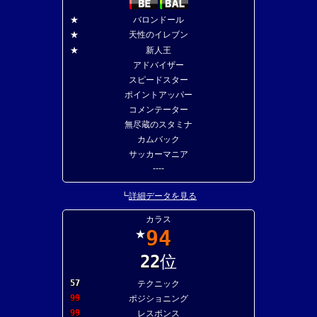
★
バロンドール
★
天性のイレブン
★
新人王
アドバイザー
スピードスター
ポイントアッパー
コメンテーター
無尽蔵のスタミナ
カムバック
サッカーマニア
----
┗
詳細データを見る
カラス
94
★
22
位
57
テクニック
99
ポジショニング
99
レスポンス