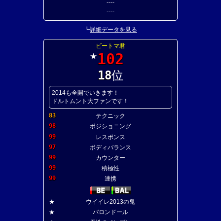
----
----
┗
詳細データを見る
ビートマ君
102
★
18
位
2014も全開でいきます！
ドルトムント大ファンです！
83
テクニック
98
ポジショニング
99
レスポンス
97
ボディバランス
99
カウンター
99
積極性
99
連携
★
ウイイレ2013の鬼
★
バロンドール