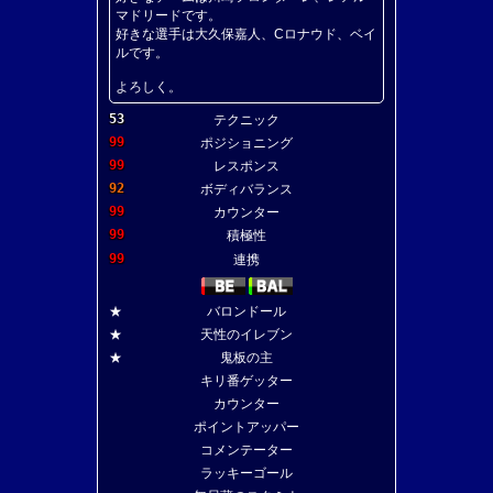
マドリードです。
好きな選手は大久保嘉人、Cロナウド、ベイ
ルです。
よろしく。
53
テクニック
99
ポジショニング
99
レスポンス
92
ボディバランス
99
カウンター
99
積極性
99
連携
★
バロンドール
★
天性のイレブン
★
鬼板の主
キリ番ゲッター
カウンター
ポイントアッパー
コメンテーター
ラッキーゴール