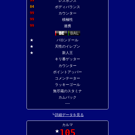
99
レスポンス
84
ボディバランス
99
カウンター
99
積極性
99
連携
★
バロンドール
★
天性のイレブン
★
新人王
キリ番ゲッター
カウンター
ポイントアッパー
コメンテーター
ラッキーゴール
無尽蔵のスタミナ
カムバック
----
┗
詳細データを見る
カルマ
105
★