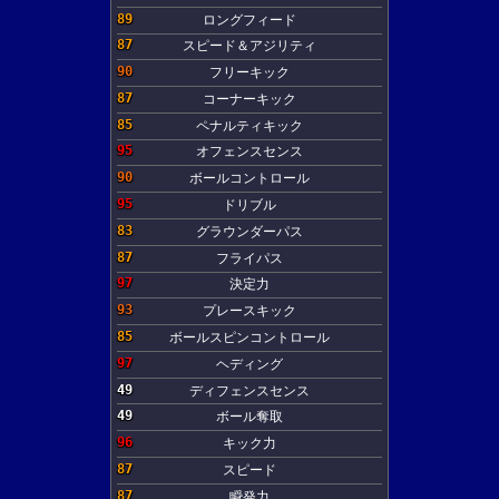
89
ロングフィード
87
スピード＆アジリティ
90
フリーキック
87
コーナーキック
85
ペナルティキック
95
オフェンスセンス
90
ボールコントロール
95
ドリブル
83
グラウンダーパス
87
フライパス
97
決定力
93
プレースキック
85
ボールスピンコントロール
97
ヘディング
49
ディフェンスセンス
49
ボール奪取
96
キック力
87
スピード
87
瞬発力