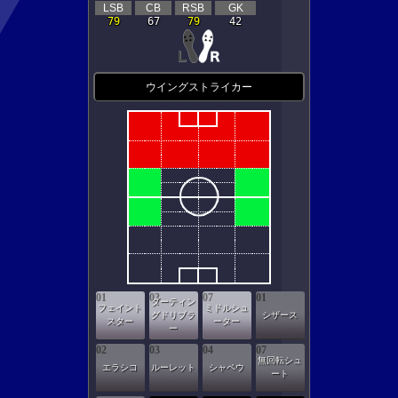
LSB
CB
RSB
GK
79
67
79
42
ウイングストライカー
01
03
07
01
ダーティン
フェイント
ミドルシュ
グドリブラ
シザース
スター
ーター
ー
02
03
04
07
無回転シュ
エラシコ
ルーレット
シャペウ
ート