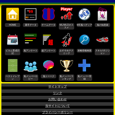
HOME
選手データ
チームデータ
ML/MLOオス
WE鬼ぺディア
鬼の知恵袋
スメ
ビカム育成日
鬼アンケート
超アンケート
おすすめテク
攻略情報検索
スキル/ポジシ
記
ニック
ョン
ベストイレブ
鬼メンバーロ
鬼トーーク
鬼メンバーラ
鬼メンバー登
ン
ビー
ンキング
録
サイトマップ
リンク
お問い合わせ
当サイトについて
プライバシーポリシー