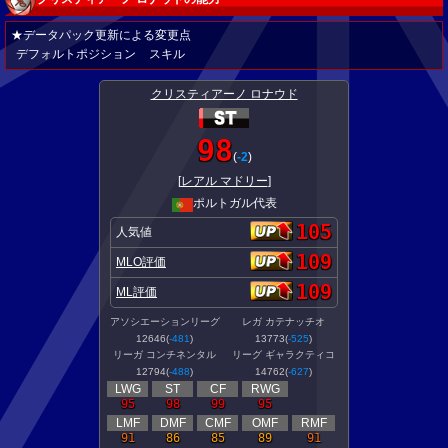
★データパック更新による変更点
デフォルトポジション
スキル
クリスティアーノ ロナウド
98
(
-2
)
[
レアル マドリー
]
ポルトガル代表
105
人気値
109
MLO評価
109
ML評価
アソシエーションリーグ
レガ カテナッチオ
12646(
-481
)
13773(
-525
)
リーガ コンチネンタル
リーグ ギャラクティコ
12794(
-488
)
14762(
-627
)
LWG
ST
CF
RWG
95
98
99
95
LMF
DMF
CMF
OMF
RMF
91
86
85
89
91