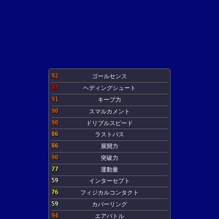
92
ゴールセンス
97
ヘディングシュート
91
キープ力
90
スマルカメント
90
ドリブルスピード
86
ラストパス
86
展開力
90
突破力
77
運動量
59
インターセプト
76
フィジカルコンタクト
59
カバーリング
94
エアバトル