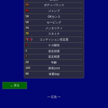
90
ボディバランス
96
ジャンプ
50
GKセンス
50
セービング
74
メンタリティ
78
スタミナ
7
(
+1
)
コンディション安定度
3
ケガ耐性
5
逆足頻度
7
逆足精度
28
年齢
185
身長(cm)
80
体重(kg)
← 戻る
━ 広告 ━