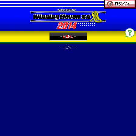
- MENU -
━ 広告 ━