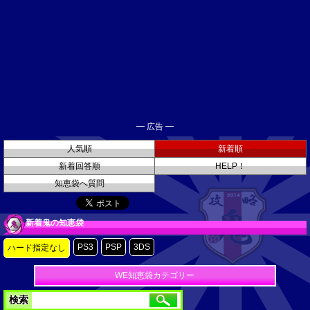
━ 広告 ━
人気順
新着順
新着回答順
HELP！
知恵袋へ質問
新着鬼の知恵袋
PS3
PSP
3DS
ハード指定なし
WE知恵袋カテゴリー
検索