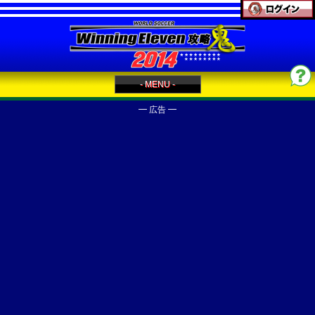
- MENU -
━ 広告 ━