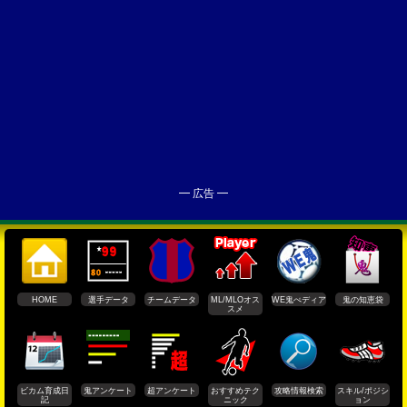
━ 広告 ━
HOME
選手データ
チームデータ
ML/MLOオス
WE鬼ぺディア
鬼の知恵袋
スメ
ビカム育成日
鬼アンケート
超アンケート
おすすめテク
攻略情報検索
スキル/ポジシ
記
ニック
ョン