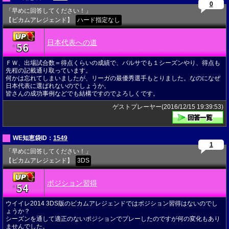
0
「早めに回答してください！」
【ビカムアレジェンド】
ハード指定なし
日本代表への道
56
★
ＦＷ、出場試合数＝得点くらいの成績で、バルサでも１シーズンやり、得点も
先程の記載通り取っています。
何かは忘れてしまいましたが、リーガの最優秀選手もとりました。なのになぜ
日本代表に選ばれないのでしょうか。
皆さんの成功事例などでも結構ですのでよろしくです。
ゲストプレーヤー(2016/12/15 19:39:53)
WE知恵袋ID：
1549
1
「早めに回答してください！」
【ビカムアレジェンド】
3DS
ポジション習得
54
★
ウイイレ2014 3DS版のビカムアレジェンドではポジション習得はないのでし
ょうか？
シーズンを通して適正のないポジションでプレーしたのですが何の変化もあり
ませんでした。