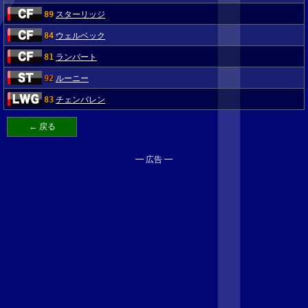
89
スターリッジ
84
ウェルベック
81
ランバート
92
ルーニー
83
チェンバレン
← 戻る
━ 広告 ━