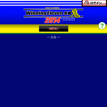
- MENU -
━ 広告 ━