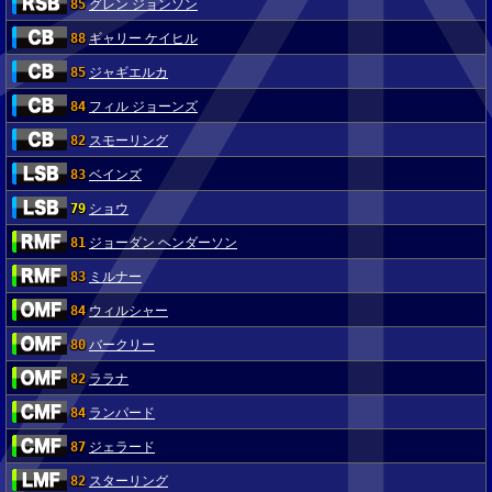
85
グレン ジョンソン
88
ギャリー ケイヒル
85
ジャギエルカ
84
フィル ジョーンズ
82
スモーリング
83
ベインズ
79
ショウ
81
ジョーダン ヘンダーソン
83
ミルナー
84
ウィルシャー
80
バークリー
82
ララナ
84
ランパード
87
ジェラード
82
スターリング