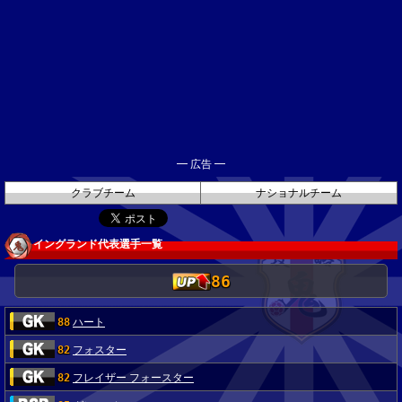
━ 広告 ━
クラブチーム
ナショナルチーム
イングランド代表選手一覧
86
88
ハート
82
フォスター
82
フレイザー フォースター