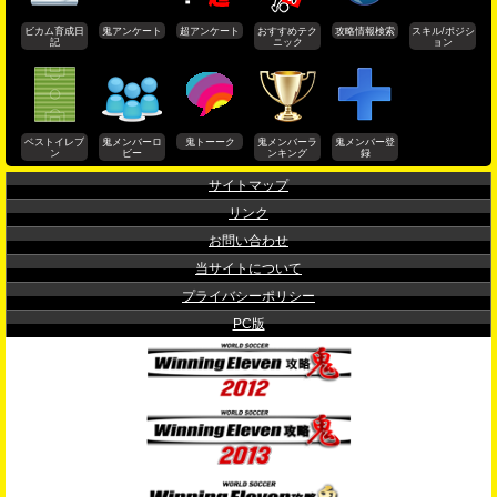
ビカム育成日
鬼アンケート
超アンケート
おすすめテク
攻略情報検索
スキル/ポジシ
記
ニック
ョン
ベストイレブ
鬼メンバーロ
鬼トーーク
鬼メンバーラ
鬼メンバー登
ン
ビー
ンキング
録
サイトマップ
リンク
お問い合わせ
当サイトについて
プライバシーポリシー
PC版