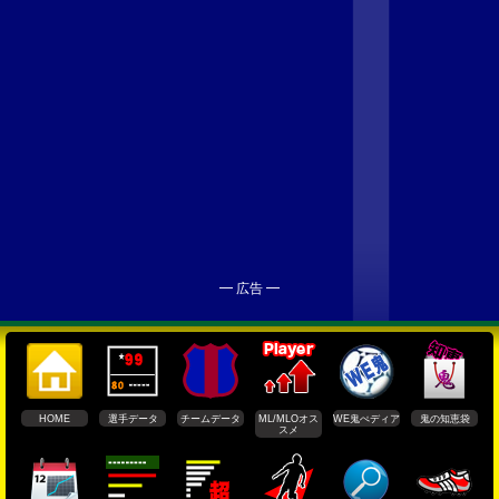
━ 広告 ━
HOME
選手データ
チームデータ
ML/MLOオス
WE鬼ぺディア
鬼の知恵袋
スメ