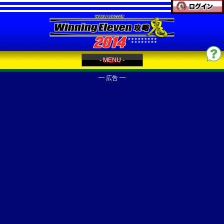
- MENU -
━ 広告 ━