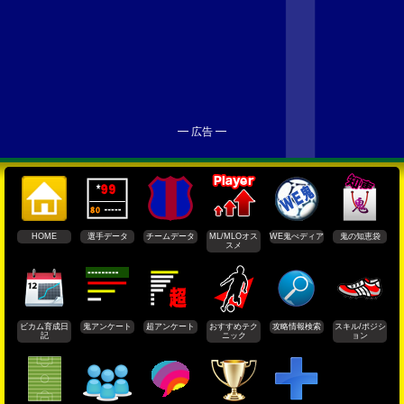
━ 広告 ━
HOME
選手データ
チームデータ
ML/MLOオス
WE鬼ぺディア
鬼の知恵袋
スメ
ビカム育成日
鬼アンケート
超アンケート
おすすめテク
攻略情報検索
スキル/ポジシ
記
ニック
ョン