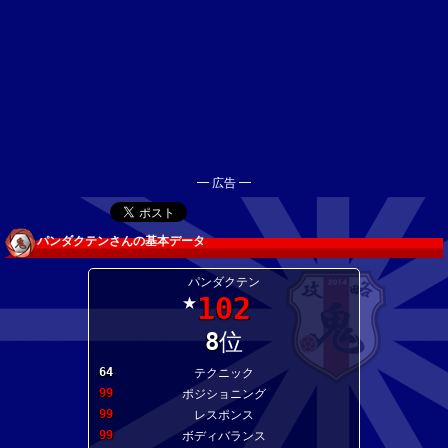
━ 広告 ━
パンダクテンさんの基本データ
パンダクテン
102
★
8
位
64
テクニック
99
ポジショニング
99
レスポンス
99
ボディバランス