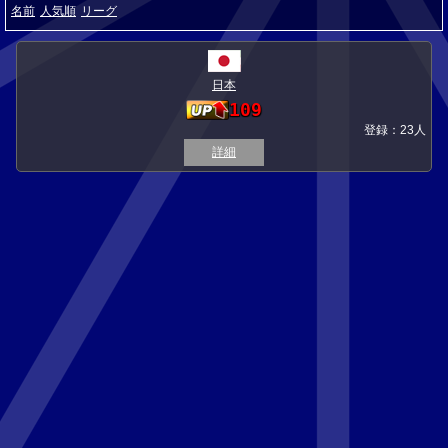
名前
人気順
リーグ
日本
109
登録：23人
詳細