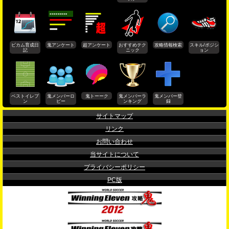
ビカム育成日
鬼アンケート
超アンケート
おすすめテク
攻略情報検索
スキル/ポジシ
記
ニック
ョン
ベストイレブ
鬼メンバーロ
鬼トーーク
鬼メンバーラ
鬼メンバー登
ン
ビー
ンキング
録
サイトマップ
リンク
お問い合わせ
当サイトについて
プライバシーポリシー
PC版