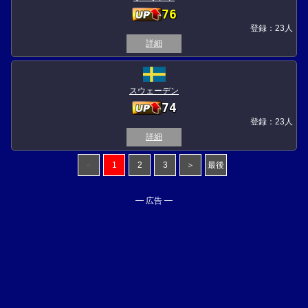
76
登録：23人
詳細
スウェーデン
74
登録：23人
詳細
＜
1
2
3
＞
最後
━ 広告 ━