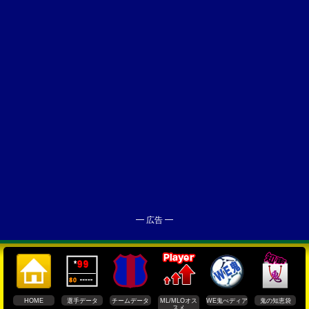
━ 広告 ━
HOME
選手データ
チームデータ
ML/MLOオス
WE鬼ぺディア
鬼の知恵袋
スメ