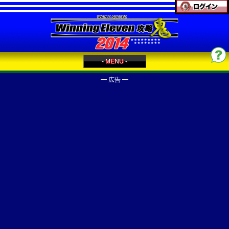
- MENU -
━ 広告 ━