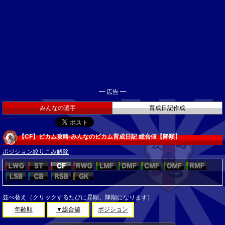
━ 広告 ━
みんなの選手
育成日記作成
【CF】ビカム攻略-みんなのビカム育成日記 総合値【降順】
ポジション絞りこみ解除
並べ替え（クリックするたびに昇順、降順になります）
年齢順
▼総合値
ポジション