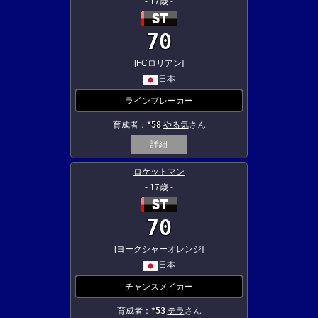
- 17歳 -
70
[
FCロリアン
]
日本
ラインブレーカー
育成者：
58
やる気
さん
★
詳細
ロケットマン
- 17歳 -
70
[
ヨークシャーオレンジ
]
日本
チャンスメイカー
育成者：
53
テラ
さん
★