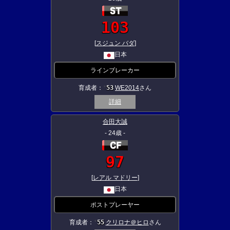
103
[
スジュン バダ
]
日本
ラインブレーカー
育成者：
53
WE2014
さん
★
詳細
合田大誠
- 24歳 -
97
[
レアル マドリー
]
日本
ポストプレーヤー
育成者：
55
クリロナ＠ヒロ
さん
★