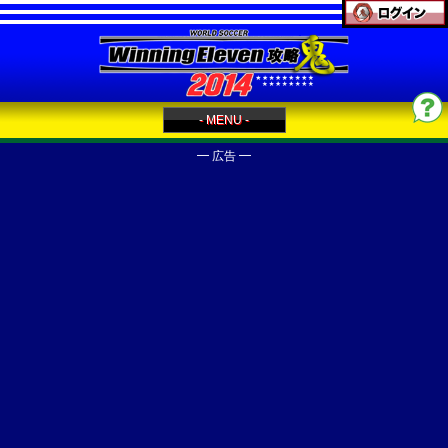
- MENU -
━ 広告 ━