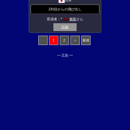
日本
2列目からの飛び出し
育成者：
102
魅龍
さん
★
詳細
＜
1
2
＞
最後
━ 広告 ━