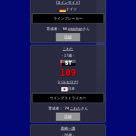
[
タインサイド
]
ドイツ
ラインブレーカー
育成者：
66
ogachan
さん
★
詳細
こわた
- 17歳 -
109
[
バルセロナ
]
日本
ウイングストライカー
育成者：
74
こわた
さん
★
詳細
黒崎一護
- 26歳 -