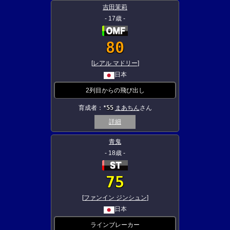
吉田茉莉
- 17歳 -
80
[
レアル マドリー
]
日本
2列目からの飛び出し
育成者：
55
まあちん
さん
★
詳細
青鬼
- 18歳 -
75
[
ファンイン ジンシュン
]
日本
ラインブレーカー