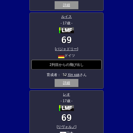
詳細
ルイス
- 17歳 -
69
[
バジャドリー
]
ドイツ
2列目からの飛び出し
育成者：
52
Xin xak
さん
★
詳細
レオ
- 17歳 -
69
[
リヴォルノ
]