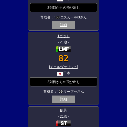
2列目からの飛び出し
育成者：
60
エスカー443
さん
★
詳細
1ガット
- 21歳 -
82
[
チェルヴァリシュ
]
日本
2列目からの飛び出し
育成者：
56
マーブゥ
さん
★
詳細
飯男
- 21歳 -