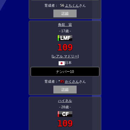
育成者：
56
よちくん
さん
★
詳細
角舘 宙
- 17歳 -
109
[
レアル マドリー
]
日本
ナンバー10
育成者：
95
かくさん
さん
★
詳細
ハイネル
- 28歳 -
109