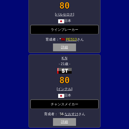
80
[
バルセロナ
]
日本
ラインブレーカー
育成者：
96
PES13
さん
★
詳細
K.N
- 21歳 -
80
[
インテル
]
日本
チャンスメイカー
育成者：
56
なおすけ
さん
★
詳細