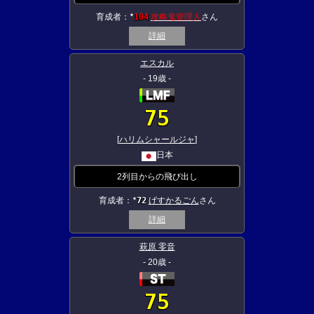
育成者：
104
攻略鬼管理人
さん
★
詳細
エスカル
- 19歳 -
75
[
ハリムシャールジャ
]
日本
2列目からの飛び出し
育成者：
72
げすかるごん
さん
★
詳細
萩原 零音
- 20歳 -
75