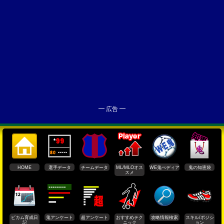
━ 広告 ━
HOME
選手データ
チームデータ
ML/MLOオス
WE鬼ぺディア
鬼の知恵袋
スメ
ビカム育成日
鬼アンケート
超アンケート
おすすめテク
攻略情報検索
スキル/ポジシ
記
ニック
ョン