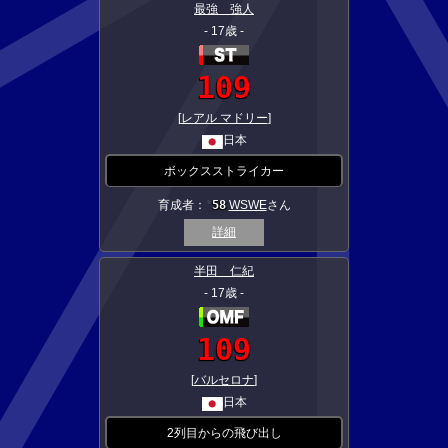
最強 強人
- 17歳 -
109
[
レアル マドリー
]
日本
ボックスストライカー
育成者：
58
WSWE
さん
★
詳細
半田 仁紀
- 17歳 -
109
[
バルセロナ
]
日本
2列目からの飛び出し