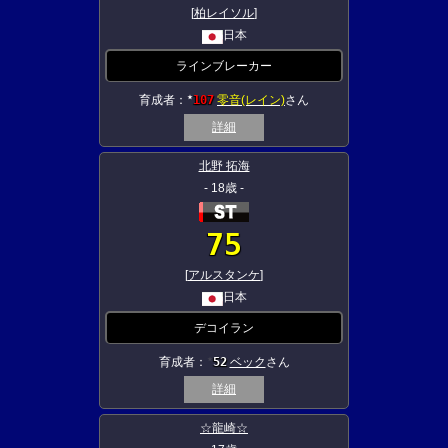
[
柏レイソル
]
日本
ラインブレーカー
育成者：
107
零音(レイン)
さん
★
詳細
北野 拓海
- 18歳 -
75
[
アルスタンケ
]
日本
デコイラン
育成者：
52
ベック
さん
★
詳細
☆龍崎☆