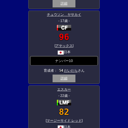
詳細
チュウソン ヤサカイ
- 17歳 -
96
[
アヤックス
]
日本
ナンバー10
育成者：
54
だいだら
さん
★
詳細
エスカー
- 22歳 -
82
[
マージーサイド レッド
]
日本