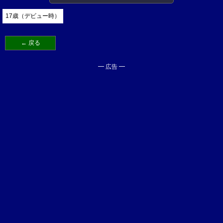
17歳（デビュー時）
← 戻る
━ 広告 ━