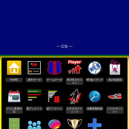
━ 広告 ━
HOME
選手データ
チームデータ
ML/MLOオス
WE鬼ぺディア
鬼の知恵袋
スメ
ビカム育成日
鬼アンケート
超アンケート
おすすめテク
攻略情報検索
スキル/ポジシ
記
ニック
ョン