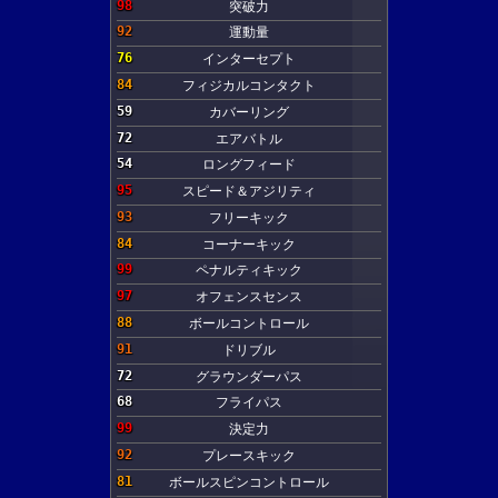
98
突破力
92
運動量
76
インターセプト
84
フィジカルコンタクト
59
カバーリング
72
エアバトル
54
ロングフィード
95
スピード＆アジリティ
93
フリーキック
84
コーナーキック
99
ペナルティキック
97
オフェンスセンス
88
ボールコントロール
91
ドリブル
72
グラウンダーパス
68
フライパス
99
決定力
92
プレースキック
81
ボールスピンコントロール