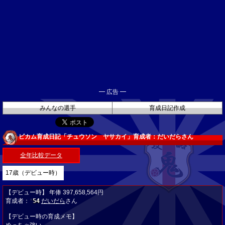
━ 広告 ━
みんなの選手
育成日記作成
ビカム育成日記「チュウソン ヤサカイ」育成者：だいだらさん
全年比較データ
17歳（デビュー時）
【デビュー時】 年俸 397,658,564円
育成者：
54
だいだら
さん
★
【デビュー時の育成メモ】