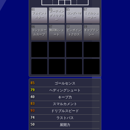
01
03
05
07
ダーティン
フェイント
ロングパサ
ミドルシュ
グドリブラ
スター
ー
ーター
ー
06
07
12
19
コントロー
無回転シュ
ピンポイン
キャプテン
ルカーブ
ート
トクロス
シー
85
ゴールセンス
79
ヘディングシュート
40
キープ力
83
スマルカメント
93
ドリブルスピード
74
ラストパス
50
展開力