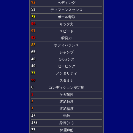
92
ヘディング
53
ディフェンスセンス
78
ボール奪取
96
キック力
91
スピード
95
瞬発力
82
ボディバランス
65
ジャンプ
40
GKセンス
40
セービング
77
メンタリティ
99
スタミナ
6
コンディション安定度
3
ケガ耐性
7
逆足頻度
7
逆足精度
17
年齢
173
身長(cm)
77
体重(kg)