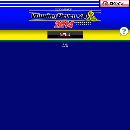
- MENU -
━ 広告 ━