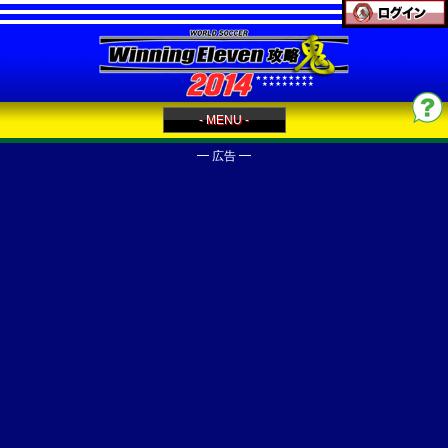
- MENU -
━ 広告 ━