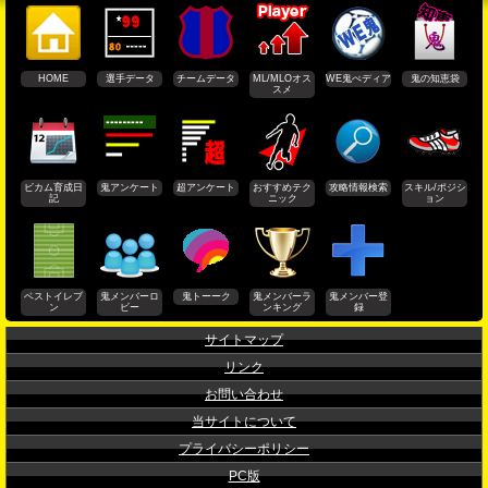
HOME
選手データ
チームデータ
ML/MLOオス
WE鬼ぺディア
鬼の知恵袋
スメ
ビカム育成日
鬼アンケート
超アンケート
おすすめテク
攻略情報検索
スキル/ポジシ
記
ニック
ョン
ベストイレブ
鬼メンバーロ
鬼トーーク
鬼メンバーラ
鬼メンバー登
ン
ビー
ンキング
録
サイトマップ
リンク
お問い合わせ
当サイトについて
プライバシーポリシー
PC版