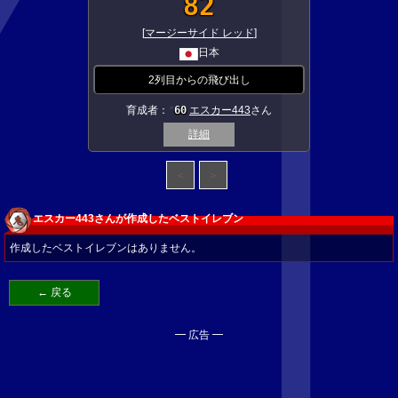
82
[
マージーサイド レッド
]
日本
2列目からの飛び出し
育成者：
60
エスカー443
さん
★
詳細
＜
＞
エスカー443さんが作成したベストイレブン
作成したベストイレブンはありません。
← 戻る
━ 広告 ━