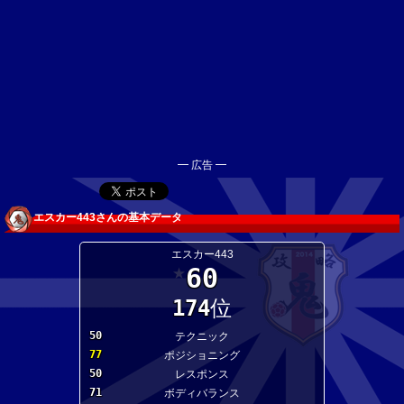
━ 広告 ━
エスカー443さんの基本データ
エスカー443
60
★
174
位
50
テクニック
77
ポジショニング
50
レスポンス
71
ボディバランス