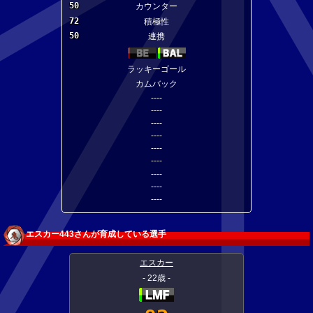
50
カウンター
72
積極性
50
連携
ラッキーゴール
カムバック
----
----
----
----
----
----
----
----
----
エスカー443さんが育成している選手
エスカー
- 22歳 -