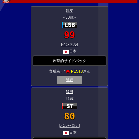
短友
- 30歳 -
99
[
インテル
]
日本
攻撃的サイドバック
育成者：
96
PES13
さん
★
詳細
飯男
- 21歳 -
80
[
バルセロナ
]
日本