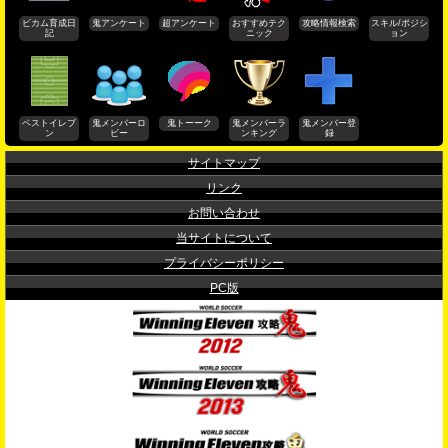
ビカム育成日
鬼アンケート
超アンケート
おすすめテク
攻略情報検索
スキル/ポジシ
記
ニック
ョン
ベストイレブ
鬼メンバーロ
鬼トーーク
鬼メンバーラ
鬼メンバー登
ン
ビー
ンキング
録
サイトマップ
リンク
お問い合わせ
当サイトについて
プライバシーポリシー
PC版