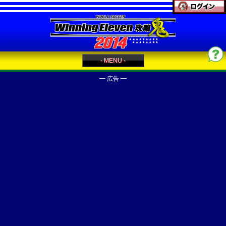
- MENU -
━ 広告 ━