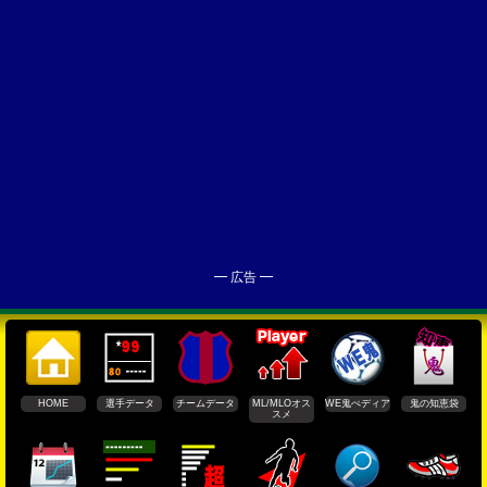
━ 広告 ━
HOME
選手データ
チームデータ
ML/MLOオス
WE鬼ぺディア
鬼の知恵袋
スメ