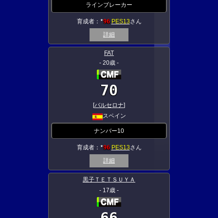
ラインブレーカー
育成者：
96
PES13
さん
★
詳細
FAT
- 20歳 -
70
[
バルセロナ
]
スペイン
ナンバー10
育成者：
96
PES13
さん
★
詳細
黒子ＴＥＴＳＵＹＡ
- 17歳 -
66