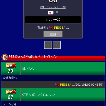
[
MLデフォルト 日本
]
日本
ナンバー10
育成者：
96
PES13
さん
★
詳細
＜
＞
PES13さんが作成したベストイレブン
旧バルサ
70
★
攻撃力最強
96
PES13
さん(2014/01/02 00:43:57)
★
グアル式 バイエルン
67
★
ラームがキー