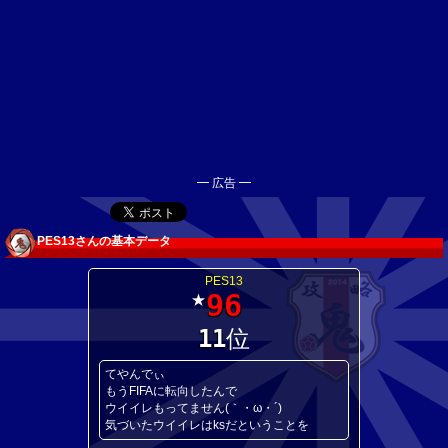
━ 広告 ━
PES13さんの基本データ
PES13
96
★
11
位
てやんでぃ
もうFIFAに転向したんで
ウイイレもってません(｀・ω・´)
気づいたウイイレはksだということを