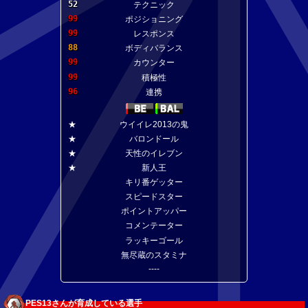
52
テクニック
99
ポジショニング
99
レスポンス
88
ボディバランス
99
カウンター
99
積極性
96
連携
★
ウイイレ2013の鬼
★
バロンドール
★
天性のイレブン
★
新人王
キリ番ゲッター
スピードスター
ポイントアッパー
コメンテーター
ラッキーゴール
無尽蔵のスタミナ
----
PES13さんが育成している選手