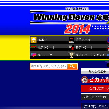
HOME
選手データ
鬼アンケート
超アンケート
鬼トーーク
鬼メンバーランキング
みんなの選手
ビカム育
全年比較デー
17歳（デビュー時）
【2017年】 年俸 1,0