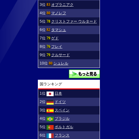
3位
83
オブラニアク
4位
80
マノレフ
5位
78
クリストファー ウルタード
6位
82
タマシュ
7位
79
ゲド
8位
76
フレイ
9位
79
クルサード
10位
80
シュレル
国ランキング
1位
日本
2位
ドイツ
3位
スペイン
4位
ブラジル
5位
ポルトガル
6位
フランス