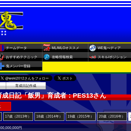
チームデータ
ML/MLOオススメ
WE鬼ぺディア
おすすめテクニック
攻略情報検索
スキル/ポジション
鬼メンバー登録
育成日記作成
成日記「飯男」育成者：PES13さん
タ
17歳（2013年）
18歳（2014年）
19歳（2015年）
20歳（2016年）
00,000,000円