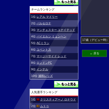
チームランキング
1位
レアル マドリー
2位
バルセロナ
3位
マンチェスター ユナイテッド
4位
バイエルン ミュンヘン
17歳（デビュー時）
5位
ACミラン
6位
ユベントス
← 戻る
7位
マージーサイド レッド
8位
ロンドンFC
9位
インテル
10位
浦和レッズ
人気選手ランキング
1位
98
クリスティアーノ ロナウド
2位
83
ムトゥ