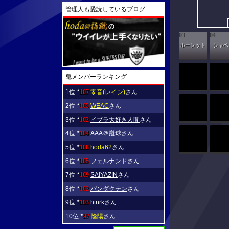
管理人も愛読しているブログ
03
04
ルーレット
シャペ
鬼メンバーランキング
1位
107
零音(レイン)
さん
★
2位
105
WEAC
さん
★
3位
102
イブラ大好き人間
さん
★
4位
104
AAA＠蹴球
さん
★
5位
108
hoda62
さん
★
6位
105
フェルナンド
さん
★
7位
109
SAIYAZIN
さん
★
8位
102
パンダクテン
さん
★
9位
103
htnrk
さん
★
10位
97
陰陽
さん
★