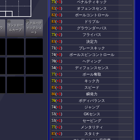
75
(
+3
)
ペナルティキック
82
(
+3
)
オフェンスセンス
82
(
+3
)
ボールコントロール
06
08
83
(
+3
)
ドリブル
アクロバテ
コントロー
ウ
ィックシュ
80
(
+3
)
グラウンダーパス
ルカーブ
ート
75
(
+2
)
フライパス
83
(
+3
)
決定力
71
(
+2
)
プレースキック
74
(
+3
)
ボールスピンコントロール
70
(
+1
)
ヘディング
54
(
+1
)
ディフェンスセンス
77
(
+1
)
ボール奪取
75
(
+1
)
キック力
85
(
+3
)
スピード
86
(
+3
)
瞬発力
76
(
+1
)
ボディバランス
74
(
+1
)
ジャンプ
53
(
+1
)
GKセンス
53
(
+1
)
セービング
77
(
+2
)
メンタリティ
85
(
+2
)
スタミナ