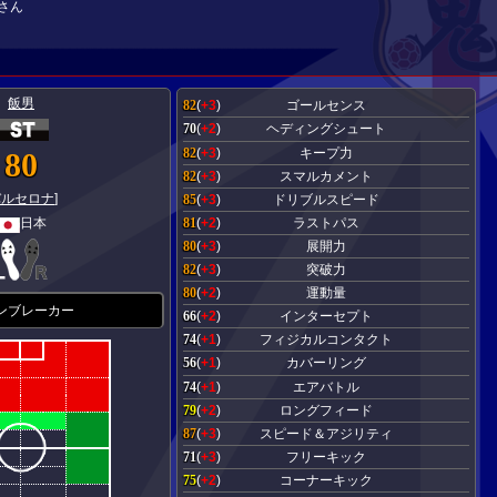
さん
】
飯男
82
(
+3
)
ゴールセンス
70
(
+2
)
ヘディングシュート
82
(
+3
)
キープ力
80
82
(
+3
)
スマルカメント
バルセロナ
]
85
(
+3
)
ドリブルスピード
81
(
+2
)
ラストパス
日本
80
(
+3
)
展開力
82
(
+3
)
突破力
80
(
+2
)
運動量
ンブレーカー
66
(
+2
)
インターセプト
74
(
+1
)
フィジカルコンタクト
56
(
+1
)
カバーリング
74
(
+1
)
エアバトル
79
(
+2
)
ロングフィード
87
(
+3
)
スピード＆アジリティ
71
(
+3
)
フリーキック
75
(
+2
)
コーナーキック