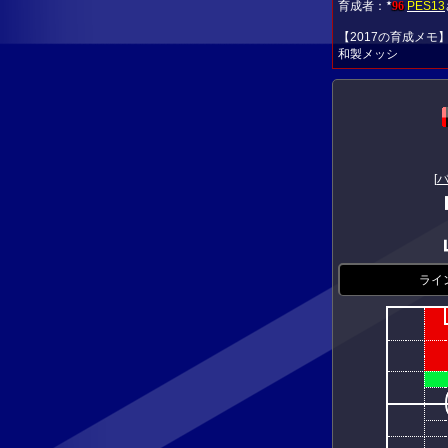
育成者：
96
PES13
★
【2017の育成メモ
和製メッシ
[
ライ