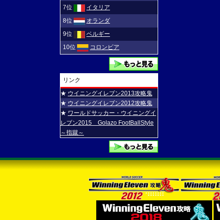
7位
イタリア
8位
オランダ
9位
ベルギー
10位
コロンビア
リンク
★
ウイニングイレブン2013攻略鬼
★
ウイニングイレブン2012攻略鬼
★
ワールドサッカー・ウイニングイ
レブン2015 Golazo FootBallStyle
～指蹴～