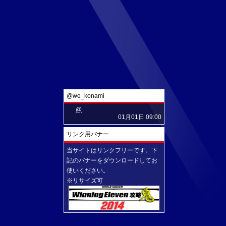
@we_konami
@
01月01日 09:00
リンク用バナー
当サイトはリンクフリーです。下
記のバナーをダウンロードしてお
使いください。
※リサイズ可