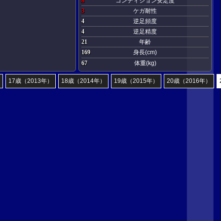
8
コンディション安定度
3
ケガ耐性
4
逆足頻度
4
逆足精度
21
年齢
169
身長(cm)
67
体重(kg)
17歳（2013年）
18歳（2014年）
19歳（2015年）
20歳（2016年）