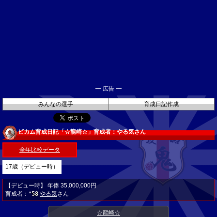
━ 広告 ━
みんなの選手
育成日記作成
ビカム育成日記「☆龍崎☆」育成者：やる気さん
全年比較データ
17歳（デビュー時）
【デビュー時】 年俸 35,000,000円
育成者：
58
やる気
さん
★
☆龍崎☆