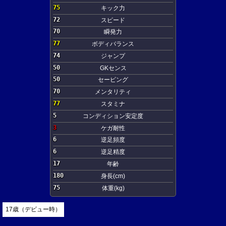
75
キック力
72
スピード
70
瞬発力
77
ボディバランス
74
ジャンプ
50
GKセンス
50
セービング
70
メンタリティ
77
スタミナ
5
コンディション安定度
3
ケガ耐性
6
逆足頻度
6
逆足精度
17
年齢
180
身長(cm)
75
体重(kg)
17歳（デビュー時）