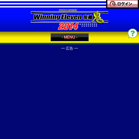
- MENU -
━ 広告 ━