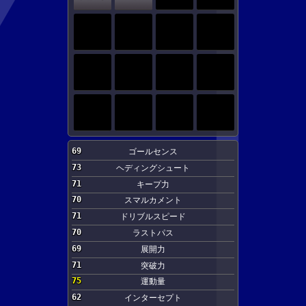
69
ゴールセンス
73
ヘディングシュート
71
キープ力
70
スマルカメント
71
ドリブルスピード
70
ラストパス
69
展開力
71
突破力
75
運動量
62
インターセプト