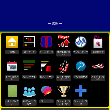
━ 広告 ━
HOME
選手データ
チームデータ
ML/MLOオス
WE鬼ぺディア
鬼の知恵袋
スメ
ビカム育成日
鬼アンケート
超アンケート
おすすめテク
攻略情報検索
スキル/ポジシ
記
ニック
ョン
ベストイレブ
鬼メンバーロ
鬼トーーク
鬼メンバーラ
鬼メンバー登
ン
ビー
ンキング
録