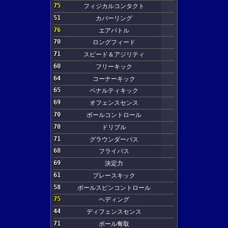
75
フィジカルコンタクト
51
カバーリング
76
エアバトル
70
ロングフィード
71
スピード＆アジリティ
60
フリーキック
64
コーナーキック
65
ペナルティキック
69
オフェンスセンス
70
ボールコントロール
70
ドリブル
71
グラウンダーパス
68
フライパス
69
決定力
61
プレースキック
58
ボールスピンコントロール
75
ヘディング
44
ディフェンスセンス
71
ボール奪取