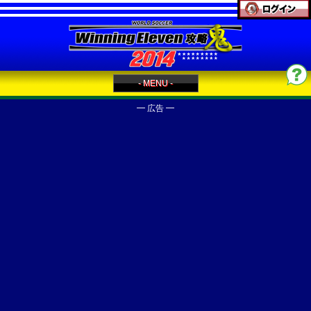
- MENU -
━ 広告 ━