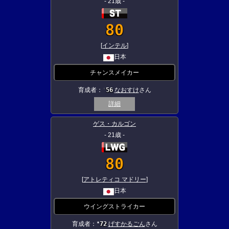
- 21歳 -
80
[
インテル
]
日本
チャンスメイカー
育成者：
56
なおすけ
さん
★
詳細
ゲス・カルゴン
- 21歳 -
80
[
アトレティコ マドリー
]
日本
ウイングストライカー
育成者：
72
げすかるごん
さん
★