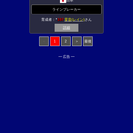
日本
ラインブレーカー
育成者：
107
零音(レイン)
さん
★
詳細
＜
1
2
＞
最後
━ 広告 ━