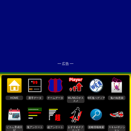
━ 広告 ━
HOME
選手データ
チームデータ
ML/MLOオス
WE鬼ぺディア
鬼の知恵袋
スメ
ビカム育成日
鬼アンケート
超アンケート
おすすめテク
攻略情報検索
スキル/ポジシ
記
ニック
ョン