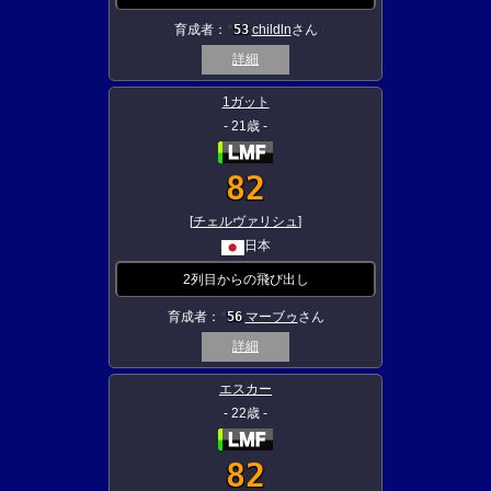
育成者：
53
childln
さん
★
詳細
1ガット
- 21歳 -
82
[
チェルヴァリシュ
]
日本
2列目からの飛び出し
育成者：
56
マーブゥ
さん
★
詳細
エスカー
- 22歳 -
82