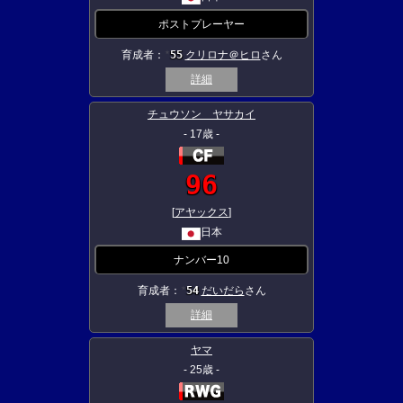
ポストプレーヤー
育成者：
55
クリロナ＠ヒロ
さん
★
詳細
チュウソン ヤサカイ
- 17歳 -
96
[
アヤックス
]
日本
ナンバー10
育成者：
54
だいだら
さん
★
詳細
ヤマ
- 25歳 -