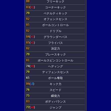
80
フリーキック
83
(
+1
)
コーナーキック
79
ペナルティキック
82
オフェンスセンス
85
ボールコントロール
82
ドリブル
84
(
+1
)
グラウンダーパス
85
(
+1
)
フライパス
82
決定力
79
プレースキック
81
ボールスピンコントロール
74
(
+5
)
ヘディング
79
ディフェンスセンス
65
ボール奪取
86
(
-2
)
キック力
76
スピード
75
瞬発力
83
ボディバランス
77
(
+4
)
ジャンプ