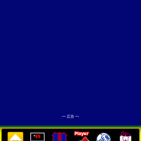
━ 広告 ━