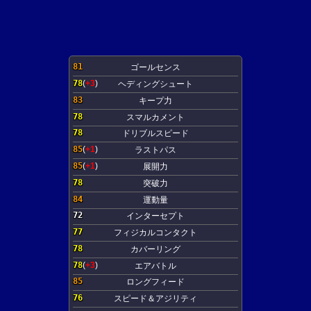
81
ゴールセンス
78
(
+3
)
ヘディングシュート
83
キープ力
78
スマルカメント
78
ドリブルスピード
85
(
+1
)
ラストパス
85
(
+1
)
展開力
78
突破力
84
運動量
72
インターセプト
77
フィジカルコンタクト
78
カバーリング
78
(
+3
)
エアバトル
85
ロングフィード
76
スピード＆アジリティ