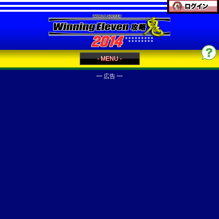
- MENU -
━ 広告 ━