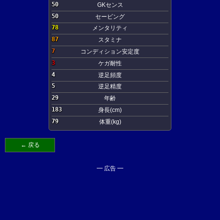
50
GKセンス
50
セービング
78
メンタリティ
87
スタミナ
7
コンディション安定度
3
ケガ耐性
4
逆足頻度
5
逆足精度
29
年齢
183
身長(cm)
79
体重(kg)
← 戻る
━ 広告 ━