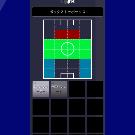
ボックストゥボックス
07
07
ミドルシュ
無回転シュ
ーター
ート