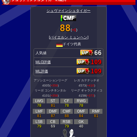
シュヴァインシュタイガー
88
(
+1
)
[
バイエルン ミュンヘン
]
ドイツ代表
66
人気値
109
MLO評価
109
ML評価
アソシエーションリーグ
レガ カテナッチオ
4005(
+359
)
4573(
+410
)
リーガ コンチネンタル
リーグ ギャラクティコ
4101(
+358
)
4158(
+373
)
LWG
ST
CF
RWG
78
81
78
78
LMF
DMF
CMF
OMF
RMF
81
87
88
84
81
LSB
CB
RSB
GK
79
69
79
40