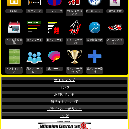
HOME
選手データ
チームデータ
ML/MLOオス
WE鬼ぺディア
鬼の知恵袋
スメ
ビカム育成日
鬼アンケート
超アンケート
おすすめテク
攻略情報検索
スキル/ポジシ
記
ニック
ョン
ベストイレブ
鬼メンバーロ
鬼トーーク
鬼メンバーラ
鬼メンバー登
ン
ビー
ンキング
録
サイトマップ
リンク
お問い合わせ
当サイトについて
プライバシーポリシー
PC版