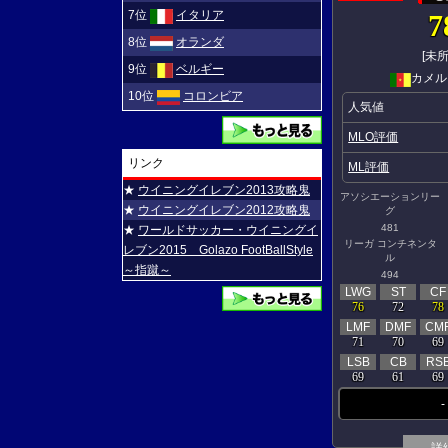
7位
イタリア
7
8位
オランダ
[未所
9位
ベルギー
カメル
10位
コロンビア
人気値
MLO評価
リンク
ML評価
★
ウイニングイレブン2013攻略鬼
アソシエーションリー
★
ウイニングイレブン2012攻略鬼
グ
481
★
ワールドサッカー・ウイニングイ
リーガ コンチネンタ
レブン2015 Golazo FootBallStyle
ル
～指蹴～
494
LWG
ST
CF
76
72
78
LMF
DMF
CM
71
70
69
LSB
CB
RS
69
61
69
-
詳