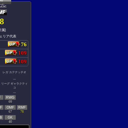
ブレ
8
所属]
ェリア代表
76
109
109
レガ カテナッチオ
---
リーグ ギャラクティ
コ
---
F
RWG
69
F
OMF
RMF
67
78
B
GK
40