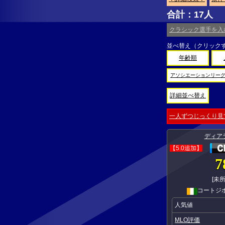
合計：17人
クラシック選手を入
並べ替え（クリック
年齢順
アソシエーションリー
詳細並べ替え
一人ずつじっくり見
ディア
【5.0追加】
7
[未所
コートジ
人気値
MLO評価