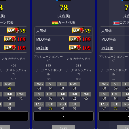
8
78
7
属]
[未所属]
[未
ーン代表
ガーナ代表
コス
79
79
人気値
人気値
109
109
MLO評価
MLO評価
109
109
ML評価
ML評価
アソシエーションリー
アソシエーションリー
レガ カテナッチオ
レガ カテナッチオ
グ
グ
469
345
333
---
リーグ ギャラクティ
リーガ コンチネンタ
リーグ ギャラクティ
リーガ コンチネンタ
コ
ル
コ
ル
507
391
356
---
RWG
LWG
ST
CF
RWG
LWG
ST
C
76
64
64
59
64
60
59
55
F
OMF
RMF
LMF
DMF
CMF
OMF
RMF
LMF
DMF
CM
69
71
65
68
66
62
65
60
64
62
B
GK
LSB
CB
RSB
GK
LSB
CB
RS
40
70
78
70
40
67
77
67
-
細
詳細
詳