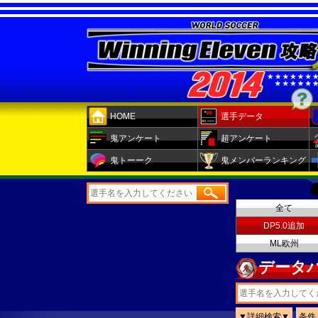
HOME
選手データ
鬼アンケート
超アンケート
鬼トーーク
鬼メンバーランキング
全て
DP5.0追加
ML欧州
データパ
▼詳細検索▼
条件