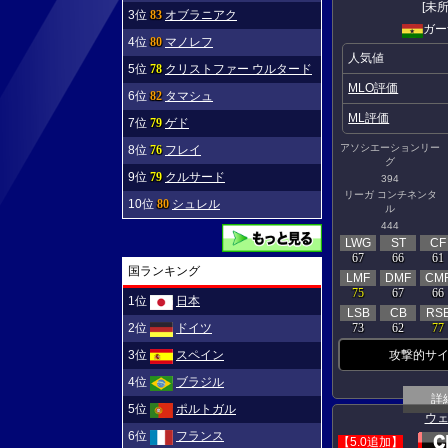
[未所
3位
83
オブラニアク
ガー
4位
80
マノレフ
人気値
5位
78
クリストファー ウルタード
MLO評価
6位
82
タマシュ
ML評価
7位
79
ゲド
アソシエーションリー
8位
76
フレイ
グ
9位
79
クルサード
394
リーガ コンチネンタ
10位
80
シュレル
ル
444
LWG
ST
CF
67
66
61
国ランキング
LMF
DMF
CM
75
67
66
1位
日本
LSB
CB
RS
73
62
77
2位
ドイツ
攻撃的サ
3位
スペイン
4位
ブラジル
詳
5位
ポルトガル
ウ
6位
フランス
【5.0追加】