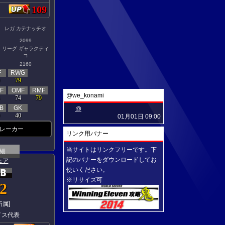
109
レガ カテナッチオ
2099
リーグ ギャラクティ
コ
2160
F
RWG
79
F
OMF
RMF
@we_konami
74
79
B
GK
@
40
01月01日 09:00
レーカー
リンク用バナー
当サイトはリンクフリーです。下
細
記のバナーをダウンロードしてお
ェア
使いください。
※リサイズ可
2
所属]
イス代表