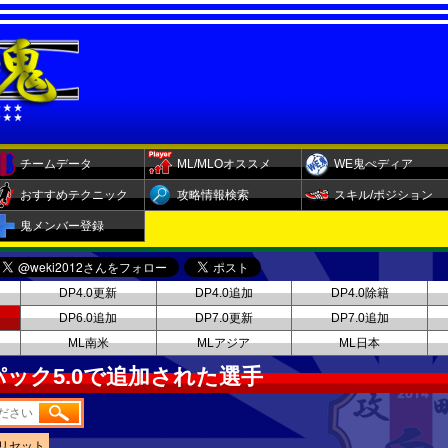
チームデータ
ML/MLOオススメ
WE鬼ぺディア
おすすめテクニック
攻略情報検索
スキル/ポジション
鬼メンバー登録
DP4.0更新
DP4.0追加
DP4.0除籍
DP6.0追加
DP7.0更新
DP7.0追加
ML南米
MLアジア
ML日本
ック5.0で追加された選手
リセット