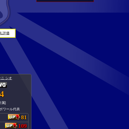
ML評価
ニ シオ
4
所属]
ボワール代表
81
109