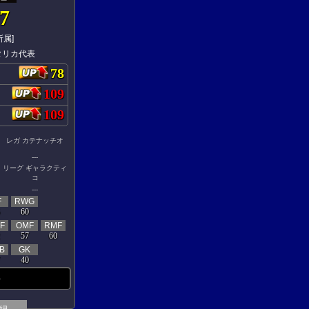
7
所属]
タリカ代表
78
109
109
レガ カテナッチオ
---
リーグ ギャラクティ
コ
---
F
RWG
60
F
OMF
RMF
57
60
B
GK
40
-
細