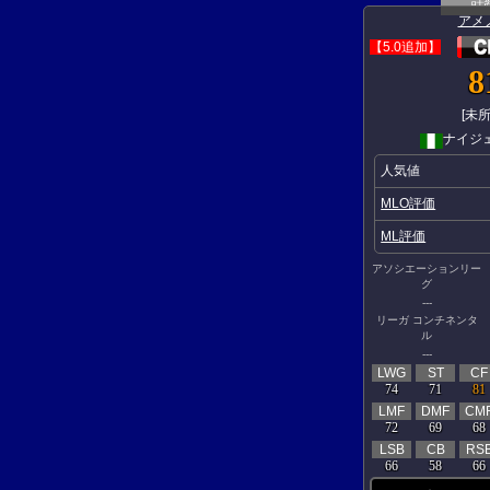
アメ
【5.0追加】
8
[未所
ナイジ
人気値
MLO評価
ML評価
アソシエーションリー
グ
---
リーガ コンチネンタ
ル
---
LWG
ST
CF
74
71
81
LMF
DMF
CM
72
69
68
LSB
CB
RS
66
58
66