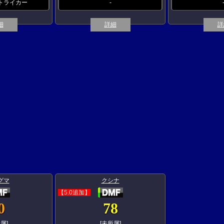
トライカー
-
細
詳細
詳
グマ
クシナ
【5.0追加】
0
78
属]
[未所属]