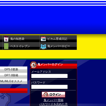
鬼の知恵袋
ビカム育成日記
ベストイレブン
鬼メンバーロビー
鬼メンバーログイン
DP5.0更新
メールアドレス
DP7.0除籍
ML/MLOオススメ
パスワード
鬼メンバー登録
パスワードを忘れた方