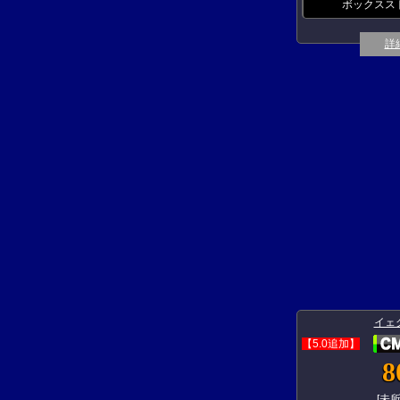
ボックスス
詳
イェ
【5.0追加】
8
[未所