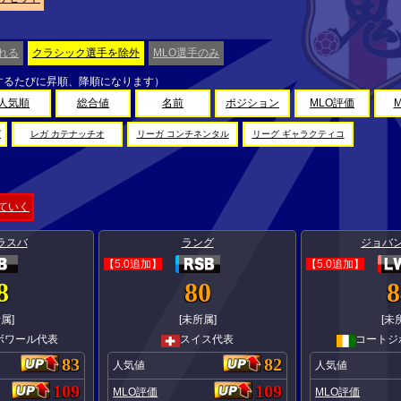
れる
クラシック選手を除外
MLO選手のみ
するたびに昇順、降順になります）
人気順
総合値
名前
ポジション
MLO評価
グ
レガ カテナッチオ
リーガ コンチネンタル
リーグ ギャラクティコ
ていく
ラスバ
ラング
ジョバン
【5.0追加】
【5.0追加】
8
80
8
属]
[未所属]
[未
ボワール代表
スイス代表
コートジ
83
82
人気値
人気値
109
109
MLO評価
MLO評価