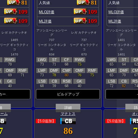
81
81
人気値
人気値
109
109
MLO評価
MLO評価
109
109
ML評価
ML評価
アソシエーションリー
アソシエーションリー
レガ カテナッチオ
レガ カテナッチオ
グ
グ
1465
737
737
1401
リーグ ギャラクティ
リーガ コンチネンタ
リーグ ギャラクティ
リーガ コンチネンタ
コ
ル
コ
ル
1470
634
670
1401
RWG
LWG
ST
CF
RWG
LWG
ST
C
70
73
71
68
75
65
64
62
F
OMF
RMF
LMF
DMF
CMF
OMF
RMF
LMF
DMF
CM
69
71
73
78
80
76
75
65
70
67
B
GK
LSB
CB
RSB
GK
LSB
CB
RS
40
68
59
68
40
72
82
74
カー
ビルドアップ
細
詳細
詳
コーム
マナトス
オ
【5.0追加】
【5.0追加】
7
86
7