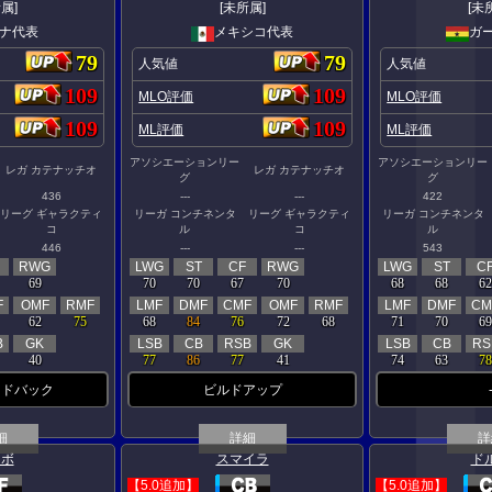
属]
[未所属]
[未
ナ代表
メキシコ代表
ガ
79
79
人気値
人気値
109
109
MLO評価
MLO評価
109
109
ML評価
ML評価
アソシエーションリー
アソシエーションリー
レガ カテナッチオ
レガ カテナッチオ
グ
グ
436
---
---
422
リーグ ギャラクティ
リーガ コンチネンタ
リーグ ギャラクティ
リーガ コンチネンタ
コ
ル
コ
ル
446
---
---
543
RWG
LWG
ST
CF
RWG
LWG
ST
C
69
70
70
67
70
68
68
62
F
OMF
RMF
LMF
DMF
CMF
OMF
RMF
LMF
DMF
CM
62
75
68
84
76
72
68
71
70
69
B
GK
LSB
CB
RSB
GK
LSB
CB
RS
40
77
86
77
41
74
63
78
イドバック
ビルドアップ
細
詳細
詳
ェボ
スマイラ
ド
【5.0追加】
【5.0追加】