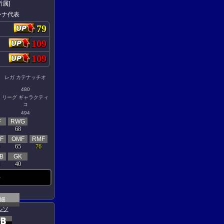
所属]
ーナ代表
79
109
109
レガ カテナッチオ
480
リーグ ギャラクティ
コ
494
F
RWG
68
F
OMF
RMF
65
76
B
GK
40
-
細
ルソ