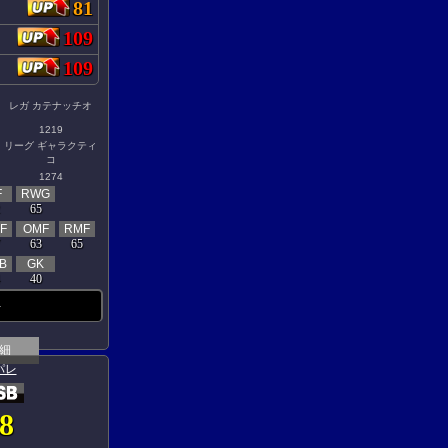
81
109
109
レガ カテナッチオ
1219
リーグ ギャラクティ
コ
1274
F
RWG
65
F
OMF
RMF
63
65
B
GK
40
-
細
パレ
8