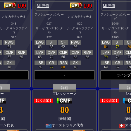
109
109
ML評価
ML評価
アソシエーションリー
アソシエーションリー
レガ カテナッチオ
レガ カテナッチオ
グ
グ
343
927
829
1946
リーグ ギャラクティ
リーガ コンチネンタ
リーグ ギャラクティ
リーガ コンチネンタ
コ
ル
コ
ル
376
927
843
1963
RWG
LWG
ST
CF
RWG
LWG
ST
C
61
66
65
62
66
84
78
80
F
OMF
RMF
LMF
DMF
CMF
OMF
RMF
LMF
DMF
CM
57
60
66
72
66
63
66
79
73
73
B
GK
LSB
CB
RSB
GK
LSB
CB
RS
40
74
77
80
40
69
57
69
-
ラインブ
細
詳細
詳
ノー
ブレッシャーノ
シ
【5.0追加】
【5.0追加】
3
80
8
属]
[未所属]
[未
ーン代表
オーストラリア代表
ス