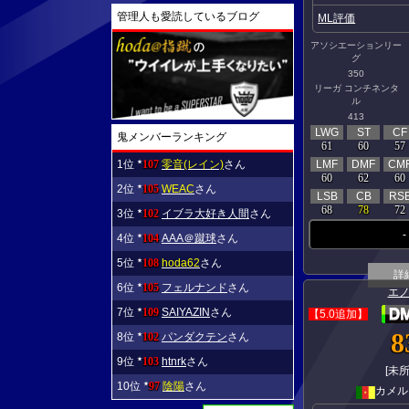
管理人も愛読しているブログ
ML評価
アソシエーションリー
グ
350
リーガ コンチネンタ
ル
413
LWG
ST
CF
鬼メンバーランキング
61
60
57
LMF
DMF
CM
1位
107
零音(レイン)
さん
★
60
62
60
2位
105
WEAC
さん
★
LSB
CB
RS
68
78
72
3位
102
イブラ大好き人間
さん
★
-
4位
104
AAA＠蹴球
さん
★
5位
108
hoda62
さん
★
詳
6位
105
フェルナンド
さん
★
エ
7位
109
SAIYAZIN
さん
★
【5.0追加】
8
8位
102
パンダクテン
さん
★
9位
103
htnrk
さん
★
[未所
10位
97
陰陽
さん
★
カメル