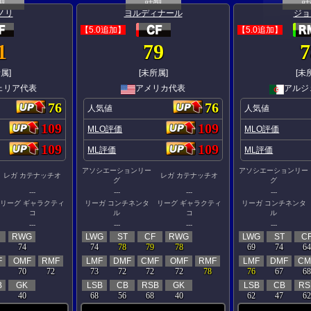
ノリ
ヨルディナール
ジョ
【5.0追加】
【5.0追加】
1
79
7
属]
[未所属]
[未
ェリア代表
アメリカ代表
アルジ
76
76
人気値
人気値
109
109
MLO評価
MLO評価
109
109
ML評価
ML評価
アソシエーションリー
アソシエーションリー
レガ カテナッチオ
レガ カテナッチオ
グ
グ
---
---
---
---
リーグ ギャラクティ
リーガ コンチネンタ
リーグ ギャラクティ
リーガ コンチネンタ
コ
ル
コ
ル
---
---
---
---
RWG
LWG
ST
CF
RWG
LWG
ST
C
74
74
78
79
78
69
74
64
F
OMF
RMF
LMF
DMF
CMF
OMF
RMF
LMF
DMF
CM
70
72
73
72
72
72
78
76
67
68
B
GK
LSB
CB
RSB
GK
LSB
CB
RS
40
68
56
68
40
62
47
62