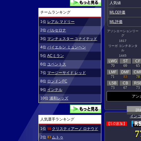
人気値
MLO評価
チームランキング
ML評価
1位
レアル マドリー
2位
バルセロナ
アソシエーションリー
グ
3位
マンチェスター ユナイテッド
1617
リーガ コンチネンタ
4位
バイエルン ミュンヘン
ル
5位
ACミラン
1445
LWG
ST
CF
6位
ユベントス
70
69
65
LMF
DMF
CM
7位
マージーサイド レッド
71
83
78
8位
ロンドンFC
LSB
CB
RS
73
67
73
9位
インテル
アン
10位
浦和レッズ
詳
イン
人気選手ランキング
【5.0追加】
1位
98
クリスティアーノ ロナウド
7
2位
83
ムトゥ