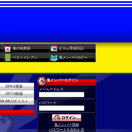
鬼の知恵袋
ビカム育成日記
ベストイレブン
鬼メンバーロビー
鬼メンバーログイン
DP5.0更新
メールアドレス
DP7.0除籍
ML/MLOオススメ
パスワード
鬼メンバー登録
パスワードを忘れた方