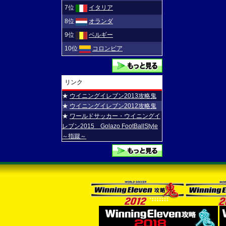
7位
イタリア
8位
オランダ
9位
ベルギー
10位
コロンビア
リンク
★
ウイニングイレブン2013攻略鬼
★
ウイニングイレブン2012攻略鬼
★
ワールドサッカー・ウイニングイ
レブン2015 Golazo FootBallStyle
～指蹴～