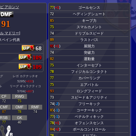
ビ アロンソ
77
(
+1
)
ゴールセンス
72
ヘディングシュート
85
キープ力
91
75
スマルカメント
ル マドリー
]
74
ドリブルスピード
89
ラストパス
スペイン代表
95
(
+1
)
展開力
68
74
突破力
109
82
運動量
75
インターセプト
109
78
フィジカルコンタクト
グ
レガ カテナッチオ
77
カバーリング
5295(
+433
)
75
エアバトル
ル
リーグ ギャラクティコ
93
ロングフィード
5704(
+467
)
CF
RWG
73
スピード＆アジリティ
72
75
74
(
-2
)
フリーキック
CMF
OMF
RMF
85
(
-1
)
コーナーキック
87
78
74
77
(
-1
)
ペナルティキック
RSB
GK
77
40
78
(
+1
)
オフェンスセンス
84
(
+2
)
ボールコントロール
78
ドリブル