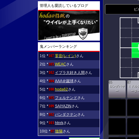
管理人も愛読しているブログ
ビ
鬼メンバーランキング
1位
107
零音(レイン)
さん
★
2位
105
WEAC
さん
★
3位
102
イブラ大好き人間
さん
★
4位
104
AAA＠蹴球
さん
★
05
07
ロングパサ
ミドル
5位
108
hoda62
さん
★
ー
ータ
6位
105
フェルナンド
さん
★
7位
109
SAIYAZIN
さん
★
8位
102
パンダクテン
さん
★
9位
103
htnrk
さん
★
10位
97
陰陽
さん
★