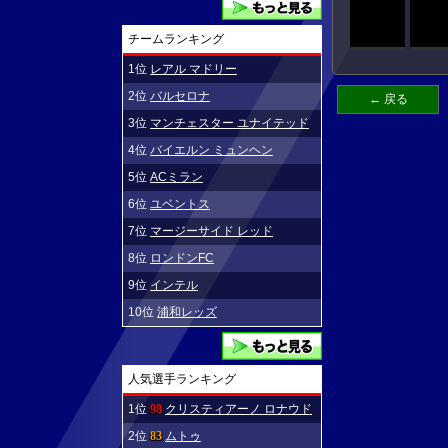
チームランキング
1位
レアル マドリー
2位
バルセロナ
← 戻る
3位
マンチェスター ユナイテッド
4位
バイエルン ミュンヘン
5位
ACミラン
6位
ユベントス
7位
マージーサイド レッド
8位
ロンドンFC
9位
インテル
10位
浦和レッズ
人気選手ランキング
1位
98
クリスティアーノ ロナウド
2位
83
ムトゥ