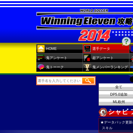
HOME
選手データ
鬼アンケート
超アンケート
鬼トーーク
鬼メンバーランキング
全て
DP5.0追加
ML欧州
シャビ
★データパック更新
スキル