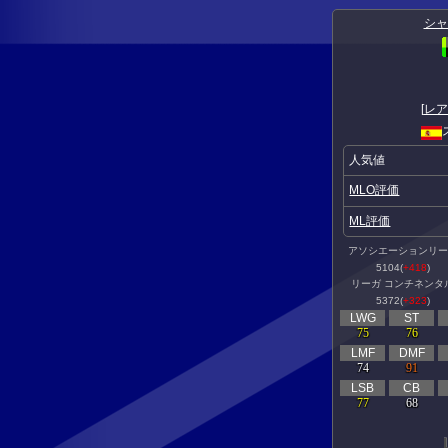
シャ
[
レア
人気値
MLO評価
ML評価
アソシエーションリー
5104(
+418
)
リーガ コンチネンタ
5372(
+323
)
LWG
ST
75
76
LMF
DMF
74
91
LSB
CB
77
68