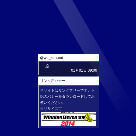
@we_konami
@
01月01日 09:00
リンク用バナー
当サイトはリンクフリーです。下
記のバナーをダウンロードしてお
使いください。
※リサイズ可