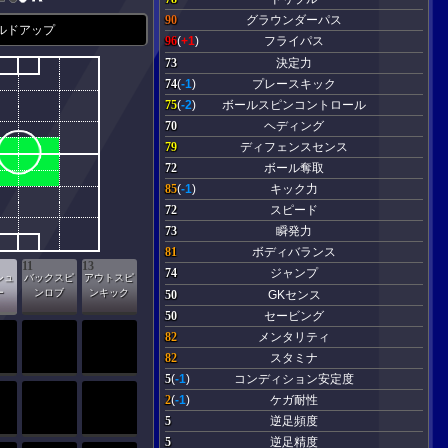
90
グラウンダーパス
ルドアップ
96
(
+1
)
フライパス
73
決定力
74
(
-1
)
プレースキック
75
(
-2
)
ボールスピンコントロール
70
ヘディング
79
ディフェンスセンス
72
ボール奪取
85
(
-1
)
キック力
72
スピード
73
瞬発力
81
ボディバランス
11
13
74
ジャンプ
シュ
バックスピ
アウトスピ
ー
ンロブ
ンキック
50
GKセンス
50
セービング
82
メンタリティ
82
スタミナ
5
(
-1
)
コンディション安定度
2
(
-1
)
ケガ耐性
5
逆足頻度
5
逆足精度