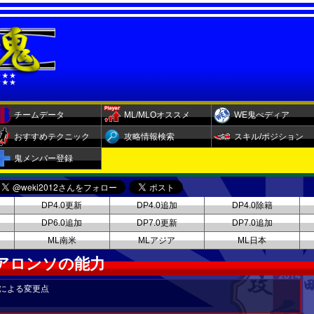
チームデータ
ML/MLOオススメ
WE鬼ぺディア
おすすめテクニック
攻略情報検索
スキル/ポジション
鬼メンバー登録
DP4.0更新
DP4.0追加
DP4.0除籍
DP6.0追加
DP7.0更新
DP7.0追加
ML南米
MLアジア
ML日本
 アロンソの能力
による変更点