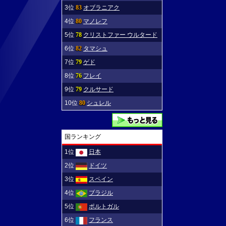
3位
83
オブラニアク
4位
80
マノレフ
5位
78
クリストファー ウルタード
6位
82
タマシュ
7位
79
ゲド
8位
76
フレイ
9位
79
クルサード
10位
80
シュレル
国ランキング
1位
日本
2位
ドイツ
3位
スペイン
4位
ブラジル
5位
ポルトガル
6位
フランス