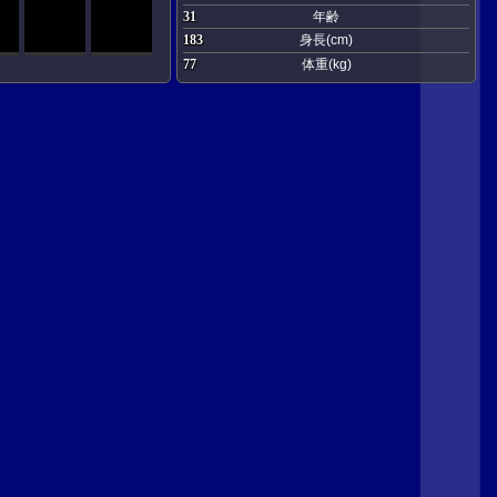
31
年齢
183
身長(cm)
77
体重(kg)