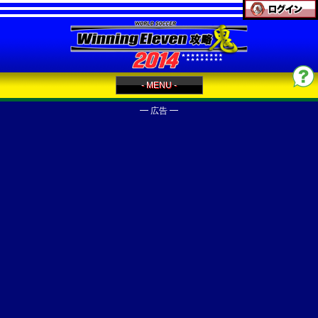
- MENU -
━ 広告 ━