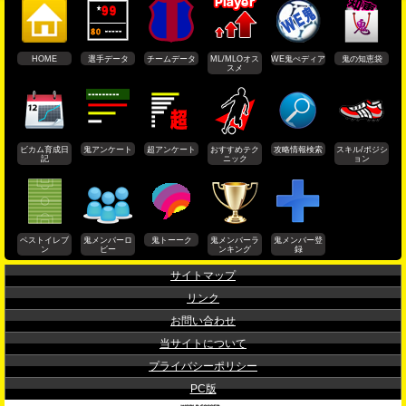
HOME
選手データ
チームデータ
ML/MLOオス
WE鬼ぺディア
鬼の知恵袋
スメ
ビカム育成日
鬼アンケート
超アンケート
おすすめテク
攻略情報検索
スキル/ポジシ
記
ニック
ョン
ベストイレブ
鬼メンバーロ
鬼トーーク
鬼メンバーラ
鬼メンバー登
ン
ビー
ンキング
録
サイトマップ
リンク
お問い合わせ
当サイトについて
プライバシーポリシー
PC版