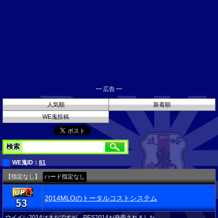
━ 広告 ━
人気順
新着順
WE鬼投稿
検索
WE鬼ID：
81
【指定なし】
ハード指定なし
2014MLOのトータルコストシステム
53
★
ウイイレ2014はまだですが、PES2014が発売されました。