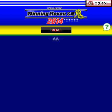
- MENU -
━ 広告 ━