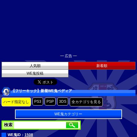
━ 広告 ━
人気順
新着順
WE鬼投稿
【フリーキック】新着WE鬼ペディア
PS3
PSP
3DS
ハード指定なし
全カテゴリを見る
WE鬼カテゴリー
検索
WE鬼ID：
1508