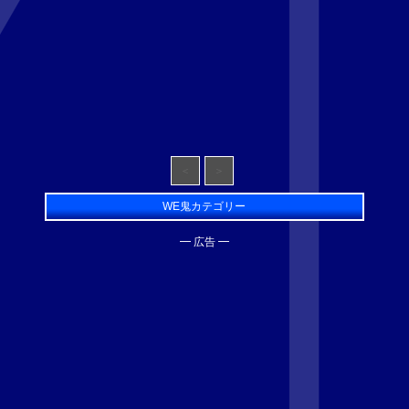
＜
＞
WE鬼カテゴリー
━ 広告 ━