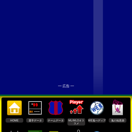
━ 広告 ━
HOME
選手データ
チームデータ
ML/MLOオス
WE鬼ぺディア
鬼の知恵袋
スメ