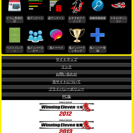
ビカム育成日
鬼アンケート
超アンケート
おすすめテク
攻略情報検索
スキル/ポジシ
記
ニック
ョン
ベストイレブ
鬼メンバーロ
鬼トーーク
鬼メンバーラ
鬼メンバー登
ン
ビー
ンキング
録
サイトマップ
リンク
お問い合わせ
当サイトについて
プライバシーポリシー
PC版