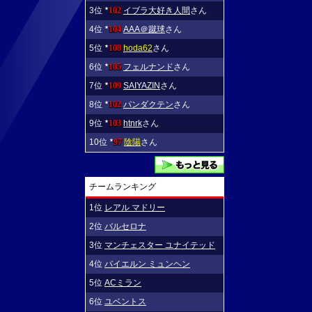
3位
102
イブラ大好き人間
さん
★
4位
104
AAA＠蹴球
さん
★
5位
108
hoda62
さん
★
6位
105
フェルナンド
さん
★
7位
109
SAIYAZIN
さん
★
8位
102
パンダクテン
さん
★
9位
103
htnrk
さん
★
10位
97
陰陽
さん
★
チームランキング
1位
レアル マドリー
2位
バルセロナ
3位
マンチェスター ユナイテッド
4位
バイエルン ミュンヘン
5位
ACミラン
6位
ユベントス