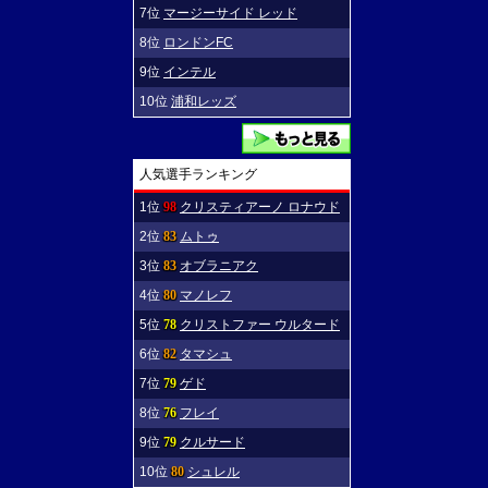
7位
マージーサイド レッド
8位
ロンドンFC
9位
インテル
10位
浦和レッズ
人気選手ランキング
1位
98
クリスティアーノ ロナウド
2位
83
ムトゥ
3位
83
オブラニアク
4位
80
マノレフ
5位
78
クリストファー ウルタード
6位
82
タマシュ
7位
79
ゲド
8位
76
フレイ
9位
79
クルサード
10位
80
シュレル