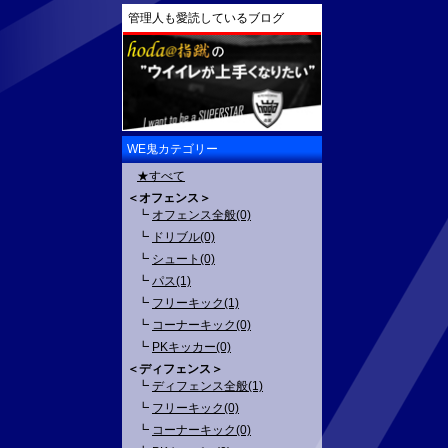
管理人も愛読しているブログ
WE鬼カテゴリー
★すべて
＜オフェンス＞
┗
オフェンス全般(0)
┗
ドリブル(0)
┗
シュート(0)
┗
パス(1)
┗
フリーキック(1)
┗
コーナーキック(0)
┗
PKキッカー(0)
＜ディフェンス＞
┗
ディフェンス全般(1)
┗
フリーキック(0)
┗
コーナーキック(0)