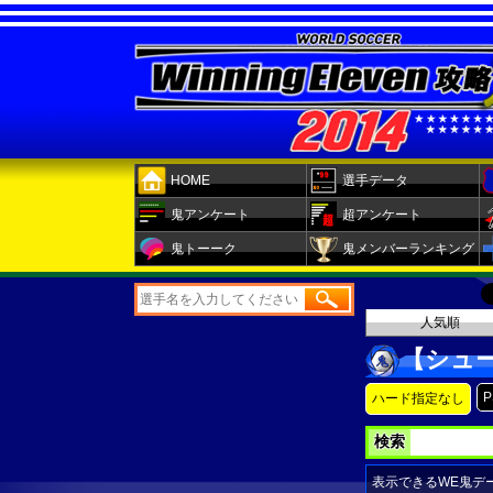
HOME
選手データ
鬼アンケート
超アンケート
鬼トーーク
鬼メンバーランキング
人気順
【シュ
P
ハード指定なし
検索
表示できるWE鬼デ