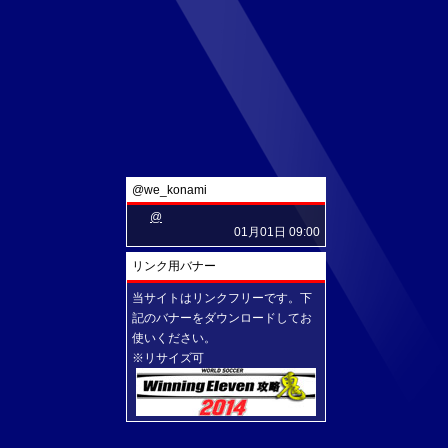
@we_konami
@
01月01日 09:00
リンク用バナー
当サイトはリンクフリーです。下
記のバナーをダウンロードしてお
使いください。
※リサイズ可