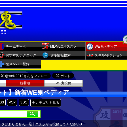
チームデータ
ML/MLOオススメ
WE鬼ぺディア
おすすめテクニック
攻略情報検索
スキル/ポジション
鬼メンバー登録
新着順
WE鬼投稿
ート】新着WE鬼ペディア
S3
PSP
3DS
全カテゴリを見る
ータはありません。是非
コチラ
から投稿してください★