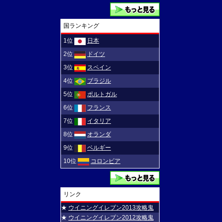
国ランキング
1位
日本
2位
ドイツ
3位
スペイン
4位
ブラジル
5位
ポルトガル
6位
フランス
7位
イタリア
8位
オランダ
9位
ベルギー
10位
コロンビア
リンク
★
ウイニングイレブン2013攻略鬼
★
ウイニングイレブン2012攻略鬼