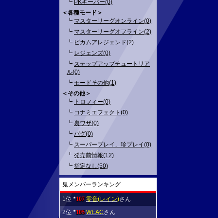
┗
PKキーパー(0)
＜各種モード＞
┗
マスターリーグオンライン(0)
┗
マスターリーグオフライン(2)
┗
ビカムアレジェンド(2)
┗
レジェンズ(0)
┗
ステップアップチュートリア
ル(0)
┗
モードその他(1)
＜その他＞
┗
トロフィー(0)
┗
コナミエフェクト(0)
┗
裏ワザ(0)
┗
バグ(0)
┗
スーパープレイ、珍プレイ(0)
┗
発売前情報(12)
┗
指定なし(50)
鬼メンバーランキング
1位
107
零音(レイン)
さん
★
2位
105
WEAC
さん
★