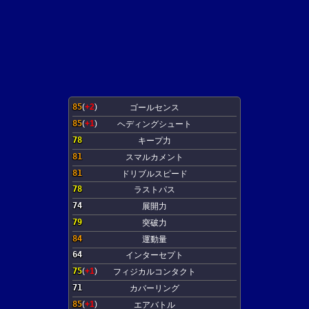
85
(
+2
)
ゴールセンス
85
(
+1
)
ヘディングシュート
78
キープ力
81
スマルカメント
81
ドリブルスピード
78
ラストパス
74
展開力
79
突破力
84
運動量
64
インターセプト
75
(
+1
)
フィジカルコンタクト
71
カバーリング
85
(
+1
)
エアバトル