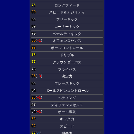
75
ロングフィード
80
スピード＆アジリティ
65
フリーキック
69
コーナーキック
70
ペナルティキック
86
(
+1
)
オフェンスセンス
83
ボールコントロール
78
ドリブル
77
グラウンダーパス
73
フライパス
86
(
+3
)
決定力
65
プレースキック
64
ボールスピンコントロール
85
(
+1
)
ヘディング
67
ディフェンスセンス
54
(
+1
)
ボール奪取
82
キック力
82
スピード
77
(
-1
)
瞬発力