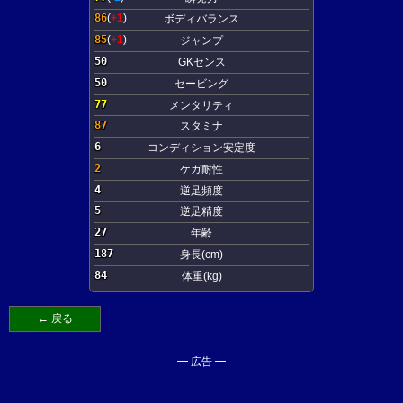
86
(
+1
)
ボディバランス
85
(
+1
)
ジャンプ
50
GKセンス
50
セービング
77
メンタリティ
87
スタミナ
6
コンディション安定度
2
ケガ耐性
4
逆足頻度
5
逆足精度
27
年齢
187
身長(cm)
84
体重(kg)
← 戻る
━ 広告 ━