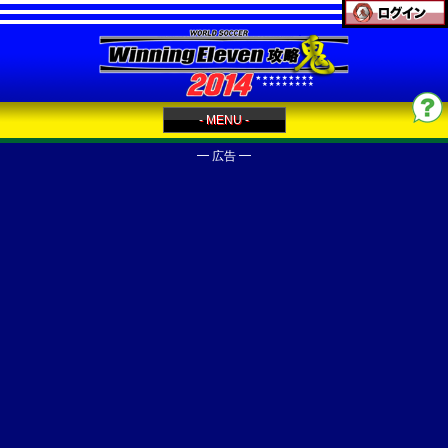
- MENU -
━ 広告 ━