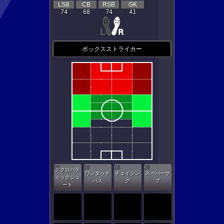
LSB
CB
RSB
GK
74
68
74
41
ボックスストライカー
08
10
18
20
アクロバテ
ワンタッチ
チェイシン
スーパーサ
ィックシュ
パス
グ
ブ
ート