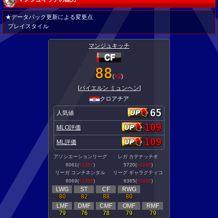
★データパック更新による変更点
プレイスタイル
マンジュキッチ
88
(
+2
)
[
バイエルン ミュンヘン
]
クロアチア
65
人気値
109
MLO評価
109
ML評価
アソシエーションリーグ
レガ カテナッチオ
6061(
+1357
)
5720(
+1246
)
リーガ コンチネンタル
リーグ ギャラクティコ
6069(
+1358
)
6365(
+1432
)
LWG
ST
CF
RWG
80
82
88
80
LMF
DMF
CMF
OMF
RMF
79
76
78
79
79