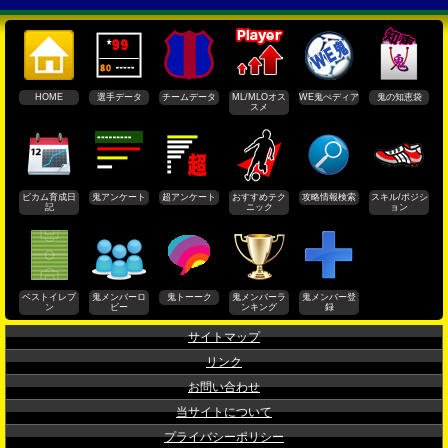
HOME
選手データ
チームデータ
ML/MLOオス
WE鬼ぺディア
鬼の知恵袋
スメ
ビカム育成日
鬼アンケート
超アンケート
おすすめテク
攻略情報検索
スキル/ポジシ
記
ニック
ョン
ベストイレブ
鬼メンバーロ
鬼トーーク
鬼メンバーラ
鬼メンバー登
ン
ビー
ンキング
録
サイトマップ
リンク
お問い合わせ
当サイトについて
プライバシーポリシー