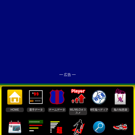
━ 広告 ━
HOME
選手データ
チームデータ
ML/MLOオス
WE鬼ぺディア
鬼の知恵袋
スメ