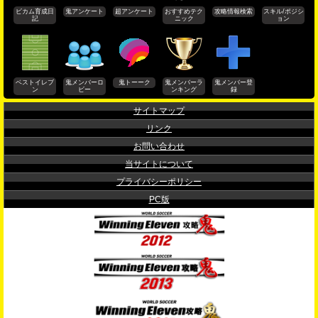
ビカム育成日
鬼アンケート
超アンケート
おすすめテク
攻略情報検索
スキル/ポジシ
記
ニック
ョン
ベストイレブ
鬼メンバーロ
鬼トーーク
鬼メンバーラ
鬼メンバー登
ン
ビー
ンキング
録
サイトマップ
リンク
お問い合わせ
当サイトについて
プライバシーポリシー
PC版