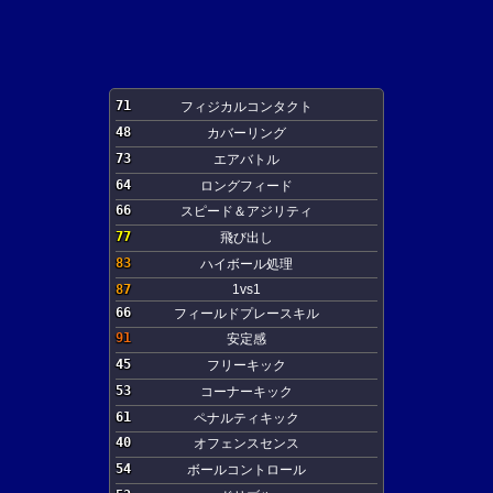
71
フィジカルコンタクト
48
カバーリング
73
エアバトル
64
ロングフィード
66
スピード＆アジリティ
77
飛び出し
83
ハイボール処理
87
1vs1
66
フィールドプレースキル
91
安定感
45
フリーキック
53
コーナーキック
61
ペナルティキック
40
オフェンスセンス
54
ボールコントロール