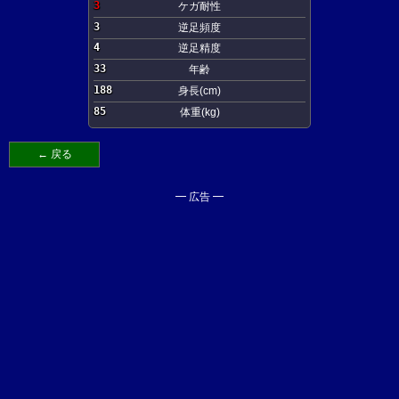
3
ケガ耐性
3
逆足頻度
4
逆足精度
33
年齢
188
身長(cm)
85
体重(kg)
← 戻る
━ 広告 ━