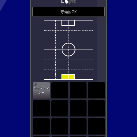
守備的GK
19
キャプテン
シー