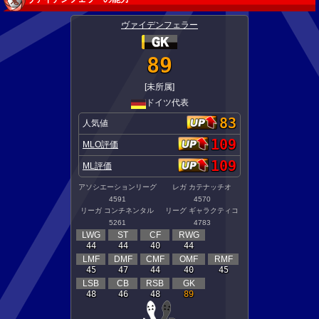
ヴァイデンフェラー
89
[未所属]
ドイツ代表
83
人気値
109
MLO評価
109
ML評価
アソシエーションリーグ
レガ カテナッチオ
4591
4570
リーガ コンチネンタル
リーグ ギャラクティコ
5261
4783
LWG
ST
CF
RWG
44
44
40
44
LMF
DMF
CMF
OMF
RMF
45
47
44
40
45
LSB
CB
RSB
GK
48
46
48
89