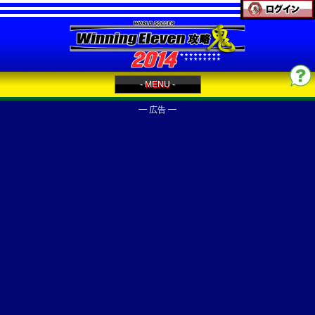
- MENU -
━ 広告 ━