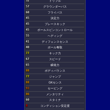
52
ドリブル
57
グラウンダーパス
60
フライパス
45
決定力
45
プレースキック
45
ボールスピンコントロール
55
ヘディング
41
ディフェンスセンス
40
ボール奪取
77
キック力
67
スピード
65
瞬発力
88
ボディバランス
77
ジャンプ
88
GKセンス
93
セービング
86
メンタリティ
60
スタミナ
8
コンディション安定度