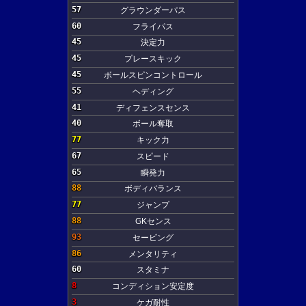
57
グラウンダーパス
60
フライパス
45
決定力
45
プレースキック
45
ボールスピンコントロール
55
ヘディング
41
ディフェンスセンス
40
ボール奪取
77
キック力
67
スピード
65
瞬発力
88
ボディバランス
77
ジャンプ
88
GKセンス
93
セービング
86
メンタリティ
60
スタミナ
8
コンディション安定度
3
ケガ耐性