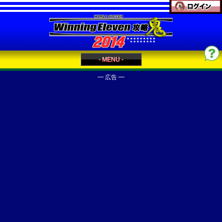
- MENU -
━ 広告 ━