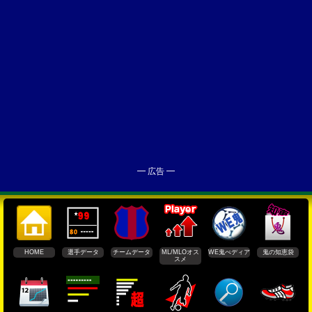
━ 広告 ━
HOME
選手データ
チームデータ
ML/MLOオス
WE鬼ぺディア
鬼の知恵袋
スメ