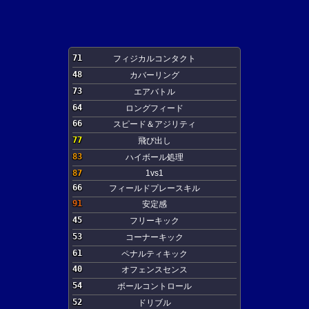
71
フィジカルコンタクト
48
カバーリング
73
エアバトル
64
ロングフィード
66
スピード＆アジリティ
77
飛び出し
83
ハイボール処理
87
1vs1
66
フィールドプレースキル
91
安定感
45
フリーキック
53
コーナーキック
61
ペナルティキック
40
オフェンスセンス
54
ボールコントロール
52
ドリブル