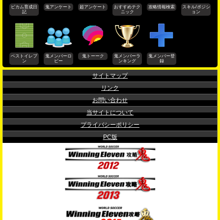
ビカム育成日
鬼アンケート
超アンケート
おすすめテク
攻略情報検索
スキル/ポジシ
記
ニック
ョン
ベストイレブ
鬼メンバーロ
鬼トーーク
鬼メンバーラ
鬼メンバー登
ン
ビー
ンキング
録
サイトマップ
リンク
お問い合わせ
当サイトについて
プライバシーポリシー
PC版