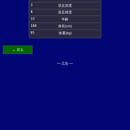
3
逆足頻度
4
逆足精度
33
年齢
188
身長(cm)
85
体重(kg)
← 戻る
━ 広告 ━