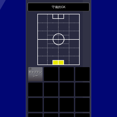
守備的GK
19
キャプテン
シー