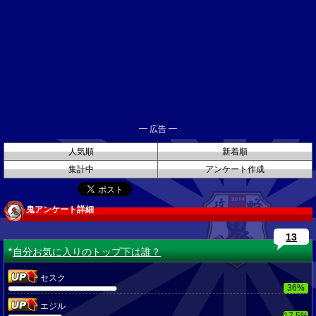
━ 広告 ━
人気順
新着順
集計中
アンケート作成
鬼アンケート詳細
13
自分お気に入りのトップ下は誰？
★
セスク
36%
エジル
17.5%