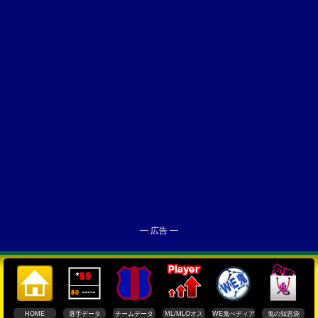
━ 広告 ━
HOME
選手データ
チームデータ
ML/MLOオス
WE鬼ぺディア
鬼の知恵袋