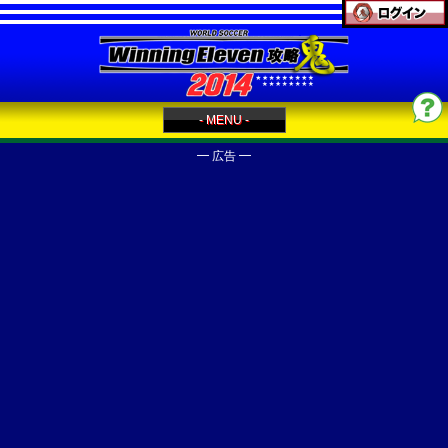
- MENU -
━ 広告 ━