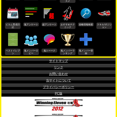
スメ
ビカム育成日
鬼アンケート
超アンケート
おすすめテク
攻略情報検索
スキル/ポジシ
記
ニック
ョン
ベストイレブ
鬼メンバーロ
鬼トーーク
鬼メンバーラ
鬼メンバー登
ン
ビー
ンキング
録
サイトマップ
リンク
お問い合わせ
当サイトについて
プライバシーポリシー
PC版